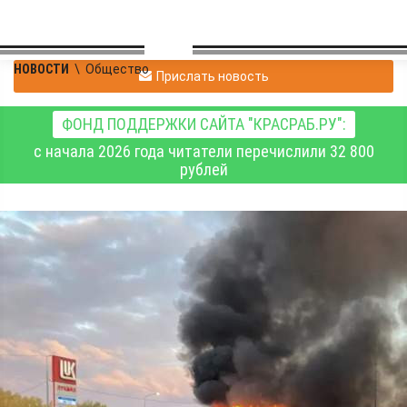
НОВОСТИ
\
Общество
Прислать новость
ФОНД ПОДДЕРЖКИ САЙТА "КРАСРАБ.РУ":
с начала 2026 года читатели перечислили 32 800
рублей
В Алтайском крае
сгорел автобус, в
котором, к счастью, не
было водителя и
пассажиров