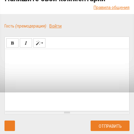
Правила общения
Гость
(премодерация)
Войти