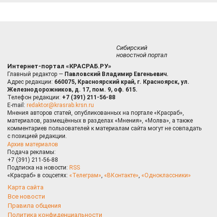
Сибирский
новостной портал
Интернет-портал «КРАСРАБ.РУ»
Главный редактор —
Павловский Владимир Евгеньевич.
Адрес редакции:
660075, Красноярский край, г. Красноярск, ул.
Железнодорожников, д. 17, пом. 9, оф. 615.
Телефон редакции:
+7 (391) 211-56-88
E-mail:
redaktor@krasrab.krsn.ru
Мнения авторов статей, опубликованных на портале «Красраб»,
материалов, размещённых в разделах «Мнения», «Молва», а также
комментариев пользователей к материалам сайта могут не совпадать
с позицией редакции.
Архив материалов
Подача рекламы:
+7 (391) 211-56-88
Подписка на новости:
RSS
«Красраб» в соцсетях:
«Телеграм»
,
«ВКонтакте»
,
«Одноклассники»
Карта сайта
Все новости
Правила общения
Политика конфиденциальности