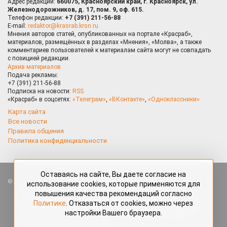
Адрес редакции:
660075, Красноярский край, г. Красноярск, ул.
Железнодорожников, д. 17, пом. 9, оф. 615.
Телефон редакции:
+7 (391) 211-56-88
E-mail:
redaktor@krasrab.krsn.ru
Мнения авторов статей, опубликованных на портале «Красраб»,
материалов, размещённых в разделах «Мнения», «Молва», а также
комментариев пользователей к материалам сайта могут не совпадать
с позицией редакции.
Архив материалов
Подача рекламы:
+7 (391) 211-56-88
Подписка на новости:
RSS
«Красраб» в соцсетях:
«Телеграм»
,
«ВКонтакте»
,
«Одноклассники»
Карта сайта
Все новости
Правила общения
Политика конфиденциальности
Оставаясь на сайте, Вы даете согласие на
Все права защищены. Любые материалы, размещённые на портале
использование cookies, которые применяются для
«Красраб.ру» сотрудниками редакции, нештатными авторами
повышения качества рекомендаций согласно
и читателями, являются объектами авторского права. Полное или
Политике
. Отказаться от cookies, можно через
частичное использование материалов, размещённых на портале
«Красраб.ру», допускается только с письменного согласия редакции
настройки Вашего браузера.
с указанием ссылки на источник. Все вопросы можно задать