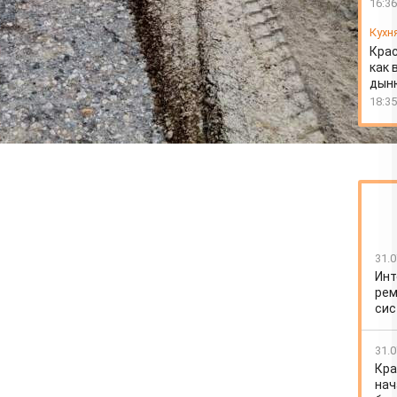
16:36
Кухн
Крас
как 
дын
18:35
31.0
Инт
рем
сис
31.0
Кра
нач