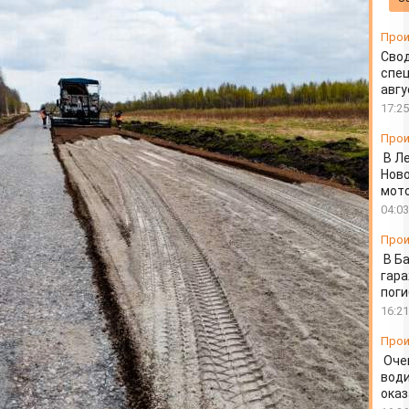
Прои
Свод
спец
авгу
17:25
Прои
В Л
Ново
мот
04:03
Прои
В Б
гара
пог
16:21
Прои
Оче
води
ока