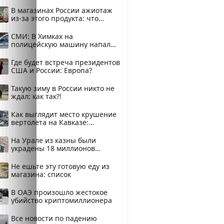
В магазинах России ажиотаж
из-за этого продукта: что
купить?
СМИ: В Химках на
полицейскую машину напали
и подожгли.
Где будет встреча президентов
США и России: Европа?
Такую зиму в России никто не
ждал: как так?!
Как выглядит место крушение
вертолета на Кавказе:
смотреть
На Урале из казны были
украдены 18 миллионов
рублей
Не ешьте эту готовую еду из
магазина: список
В ОАЭ произошло жестокое
убийство криптомиллионера
Все новости по падению