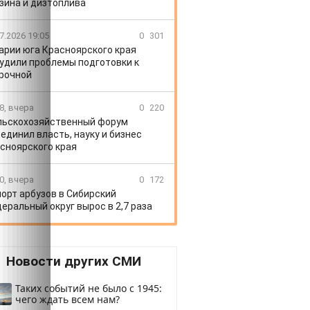
зина и дизтоплива
7.2026 19:05
0
301
арии юга Красноярского края
удили проблемы подготовки к
рочной
8, вчера
0
220
льскохозяйственный форум
единил власть, науку и бизнес
сноярского края
0, вчера
0
172
орт арбузов в Сибирский
еральный округ вырос в 2,7 раза
Новости других СМИ
Таких событий не было с 1945:
чего ждать всем нам?