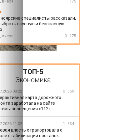
, вчера
1
175
я
ноярские специалисты рассказали,
выбрать вкусную и безопасную
ю
, вчера
0
175
ТОП-5
Экономика
7.2026 08:22
0
369
ерактивная карта дорожного
онта заработала на сайте
темы оповещения «112»
7.2026 11:02
1
334
евая власть отрапортовала о
але стабилизации поставок