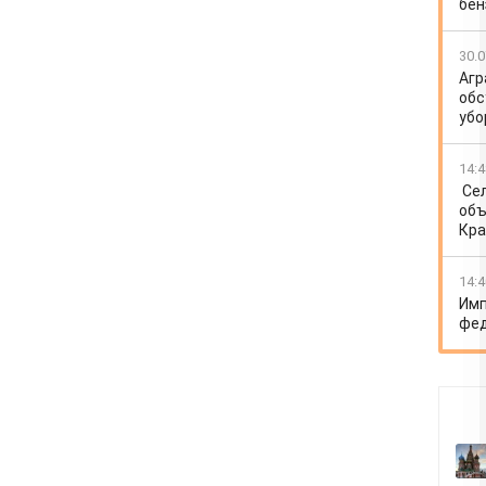
бен
30.0
Агр
обс
убо
14:4
Се
объ
Кра
14:4
Имп
фед