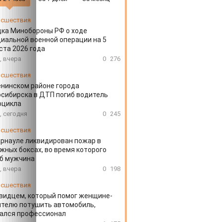
сшествия
ка Минобороны РФ о ходе
иальной военной операции на 5
ста 2026 года
, вчера
0
276
сшествия
енинском районе города
сибирска в ДТП погиб водитель
оцикла
, сегодня
0
245
сшествия
арнауле ликвидирован пожар в
жных боксах, во время которого
иб мужчина
, вчера
0
198
сшествия
видцем, который помог женщине-
телю потушить автомобиль,
зался профессионал