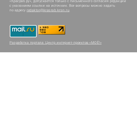
«Красраб.ру», допускается только с письменного согласия редакции
с указанием ссылки на источник. Все вопросы можно задать
по адресу
redaktor@krasrab.krsn.ru
.
Разработка портала:
Центр интернет-проектов «МОЁ!»