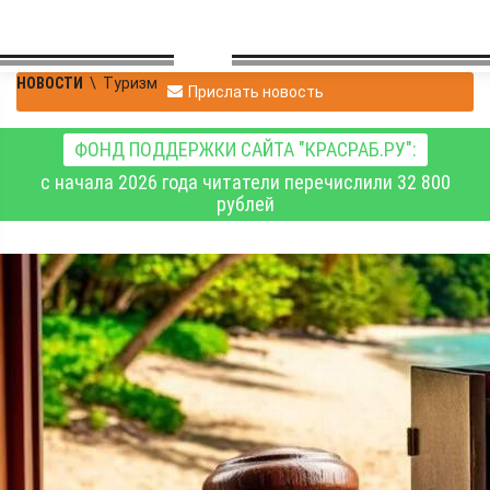
НОВОСТИ
\
Туризм
Прислать новость
ФОНД ПОДДЕРЖКИ САЙТА "КРАСРАБ.РУ":
с начала 2026 года читатели перечислили 32 800
рублей
У красноярца во время
отдыха в Таиланде из
номера украли сейф
вместе с деньгами