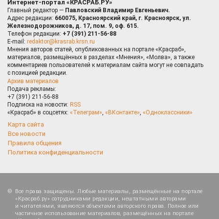
Интернет-портал «КРАСРАБ.РУ»
Главный редактор —
Павловский Владимир Евгеньевич.
Адрес редакции:
660075, Красноярский край, г. Красноярск, ул.
Железнодорожников, д. 17, пом. 9, оф. 615.
Телефон редакции:
+7 (391) 211-56-88
E-mail:
redaktor@krasrab.krsn.ru
Мнения авторов статей, опубликованных на портале «Красраб»,
материалов, размещённых в разделах «Мнения», «Молва», а также
комментариев пользователей к материалам сайта могут не совпадать
с позицией редакции.
Архив материалов
Подача рекламы:
+7 (391) 211-56-88
Подписка на новости:
RSS
«Красраб» в соцсетях:
«Телеграм»
,
«ВКонтакте»
,
«Одноклассники»
Карта сайта
Все новости
Правила общения
Политика конфиденциальности
Все права защищены. Любые материалы, размещённые на портале
«Красраб.ру» сотрудниками редакции, нештатными авторами
и читателями, являются объектами авторского права. Полное или
частичное использование материалов, размещённых на портале