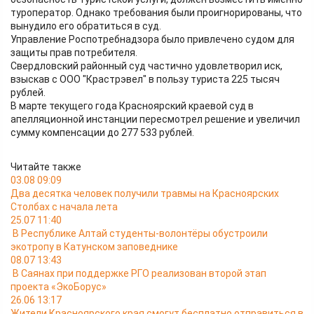
туроператор. Однако требования были проигнорированы, что
вынудило его обратиться в суд.
Управление Роспотребнадзора было привлечено судом для
защиты прав потребителя.
Свердловский районный суд частично удовлетворил иск,
взыскав с ООО "Крастрэвел" в пользу туриста 225 тысяч
рублей.
В марте текущего года Красноярский краевой суд в
апелляционной инстанции пересмотрел решение и увеличил
сумму компенсации до 277 533 рублей.
Читайте также
03.08 09:09
Два десятка человек получили травмы на Красноярских
Столбах с начала лета
25.07 11:40
В Республике Алтай студенты-волонтёры обустроили
экотропу в Катунском заповеднике
08.07 13:43
В Саянах при поддержке РГО реализован второй этап
проекта «ЭкоБорус»
26.06 13:17
Жители Красноярского края смогут бесплатно отправиться в