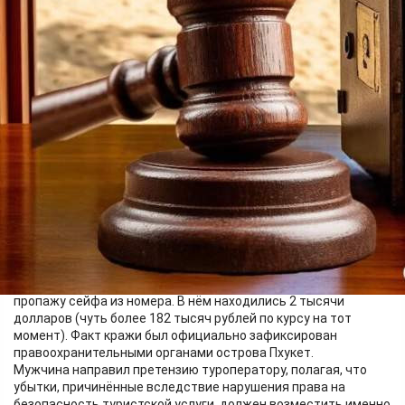
Туризм
13.05.2026 15:05
441
Летом 2024 года красноярец купил путёвку в Таиланд.
Туроператор организовал размещение в двухместном
бунгало отеля категории 3 звезды.
Однако отдых был испорчен неприятным инцидентом:
вернувшись однажды с экскурсии, турист обнаружил
пропажу сейфа из номера. В нём находились 2 тысячи
долларов (чуть более 182 тысяч рублей по курсу на тот
момент). Факт кражи был официально зафиксирован
правоохранительными органами острова Пхукет.
Мужчина направил претензию туроператору, полагая, что
убытки, причинённые вследствие нарушения права на
безопасность туристской услуги, должен возместить именно