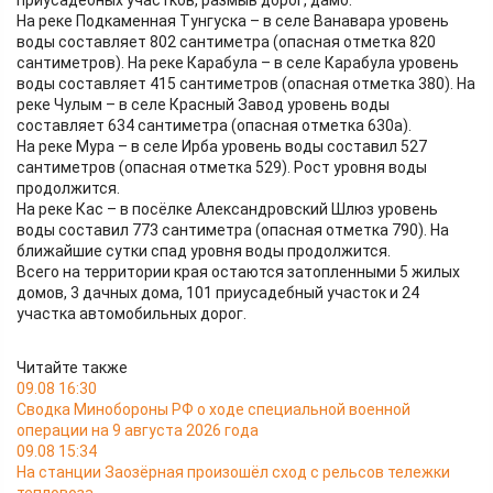
приусадебных участков, размыв дорог, дамб.
На реке Подкаменная Тунгуска – в селе Ванавара уровень
воды составляет 802 сантиметра (опасная отметка 820
сантиметров). На реке Карабула – в селе Карабула уровень
воды составляет 415 сантиметров (опасная отметка 380). На
реке Чулым – в селе Красный Завод уровень воды
составляет 634 сантиметра (опасная отметка 630а).
На реке Мура – в селе Ирба уровень воды составил 527
сантиметров (опасная отметка 529). Рост уровня воды
продолжится.
На реке Кас – в посёлке Александровский Шлюз уровень
воды составил 773 сантиметра (опасная отметка 790). На
ближайшие сутки спад уровня воды продолжится.
Всего на территории края остаются затопленными 5 жилых
домов, 3 дачных дома, 101 приусадебный участок и 24
участка автомобильных дорог.
Читайте также
09.08 16:30
Сводка Минобороны РФ о ходе специальной военной
операции на 9 августа 2026 года
09.08 15:34
На станции Заозёрная произошёл сход с рельсов тележки