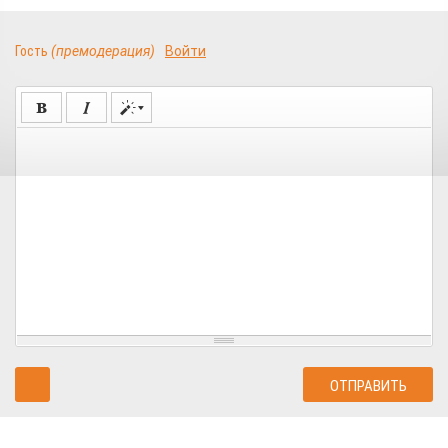
Гость
(премодерация)
Войти