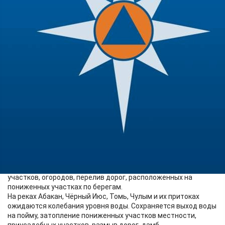
Происшествия
13.05.2026 11:46
588
На территории южных округов Красноярского края идёт
формирование второй волны весеннего половодья.
Сохраняется рост уровня воды на 0,2 метра на реке Туба. В
ближайшие сутки возможно затопление приусадебных
участков, огородов, перелив дорог, расположенных на
пониженных участках по берегам.
На реках Абакан, Чёрный Июс, Томь, Чулым и их притоках
ожидаются колебания уровня воды. Сохраняется выход воды
на пойму, затопление пониженных участков местности,