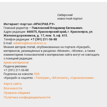
Сибирский
новостной портал
Интернет-портал «КРАСРАБ.РУ»
Главный редактор —
Павловский Владимир Евгеньевич.
Адрес редакции:
660075, Красноярский край, г. Красноярск, ул.
Железнодорожников, д. 17, пом. 9, оф. 615.
Телефон редакции:
+7 (391) 211-56-88
E-mail:
redaktor@krasrab.krsn.ru
Мнения авторов статей, опубликованных на портале «Красраб»,
материалов, размещённых в разделах «Мнения», «Молва», а также
комментариев пользователей к материалам сайта могут не совпадать
с позицией редакции.
Архив материалов
Подача рекламы:
+7 (391) 211-56-88
Подписка на новости:
RSS
«Красраб» в соцсетях:
«Телеграм»
,
«ВКонтакте»
,
«Одноклассники»
Карта сайта
Все новости
Правила общения
Политика конфиденциальности