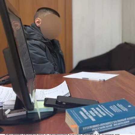
Происшествия
14.05.2026 03:15
338
Фото:
Следком17
Следователем отдела по расследованию особо важных дел
СК России по Республике Тыва завершено расследование
уголовного дела по обвинению двух уроженцев Бай-
Тайгинского района, 21 и 19 лет. В зависимости от роли
каждого им предъявлено обвинение в разбое с применением
опасного для жизни и здоровья насилия и убийстве с особой
жестокостью.
В январе текущего года около 3 часов на перекрёстке улиц О.
Лопсанчапа и Кечил-оола города Кызыла один из них с целью
хищения мобильного телефона начал избивать ранее не