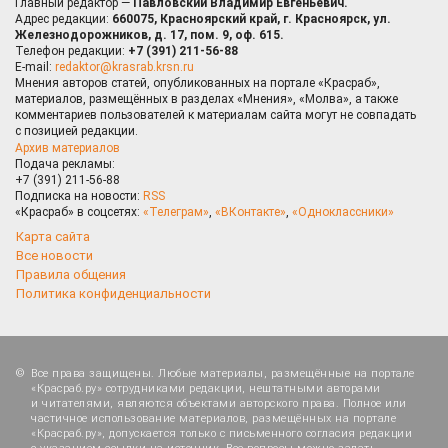
Главный редактор —
Павловский Владимир Евгеньевич.
Адрес редакции:
660075, Красноярский край, г. Красноярск, ул.
Железнодорожников, д. 17, пом. 9, оф. 615.
Телефон редакции:
+7 (391) 211-56-88
E-mail:
redaktor@krasrab.krsn.ru
Мнения авторов статей, опубликованных на портале «Красраб»,
материалов, размещённых в разделах «Мнения», «Молва», а также
комментариев пользователей к материалам сайта могут не совпадать
с позицией редакции.
Архив материалов
Подача рекламы:
+7 (391) 211-56-88
Подписка на новости:
RSS
«Красраб» в соцсетях:
«Телеграм»
,
«ВКонтакте»
,
«Одноклассники»
Карта сайта
Все новости
Правила общения
Политика конфиденциальности
Все права защищены. Любые материалы, размещённые на портале
«Красраб.ру» сотрудниками редакции, нештатными авторами
и читателями, являются объектами авторского права. Полное или
частичное использование материалов, размещённых на портале
«Красраб.ру», допускается только с письменного согласия редакции