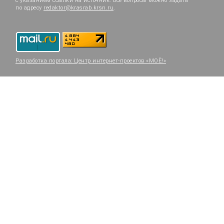
с указанием ссылки на источник. Все вопросы можно задать
по адресу
redaktor@krasrab.krsn.ru
.
Разработка портала:
Центр интернет-проектов «МОЁ!»