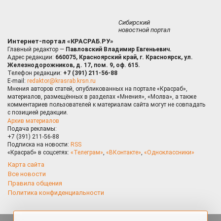
Сибирский
новостной портал
Интернет-портал «КРАСРАБ.РУ»
Главный редактор —
Павловский Владимир Евгеньевич.
Адрес редакции:
660075, Красноярский край, г. Красноярск, ул.
Железнодорожников, д. 17, пом. 9, оф. 615.
Телефон редакции:
+7 (391) 211-56-88
E-mail:
redaktor@krasrab.krsn.ru
Мнения авторов статей, опубликованных на портале «Красраб»,
материалов, размещённых в разделах «Мнения», «Молва», а также
комментариев пользователей к материалам сайта могут не совпадать
с позицией редакции.
Архив материалов
Подача рекламы:
+7 (391) 211-56-88
Подписка на новости:
RSS
«Красраб» в соцсетях:
«Телеграм»
,
«ВКонтакте»
,
«Одноклассники»
Карта сайта
Все новости
Правила общения
Политика конфиденциальности