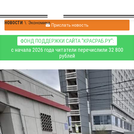
НОВОСТИ
\
Экономика
Прислать новость
ФОНД ПОДДЕРЖКИ САЙТА "КРАСРАБ.РУ":
с начала 2026 года читатели перечислили 32 800
рублей
Городские дорожники
приступили к ремонту
ещё трёх улиц
Красноярска