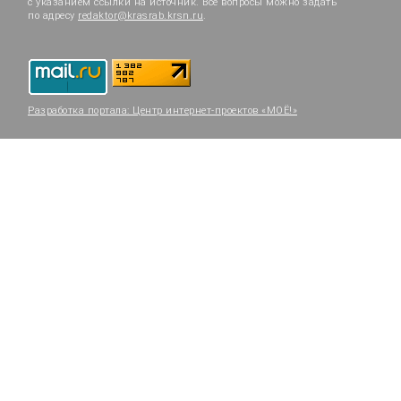
с указанием ссылки на источник. Все вопросы можно задать
по адресу
redaktor@krasrab.krsn.ru
.
Разработка портала:
Центр интернет-проектов «МОЁ!»