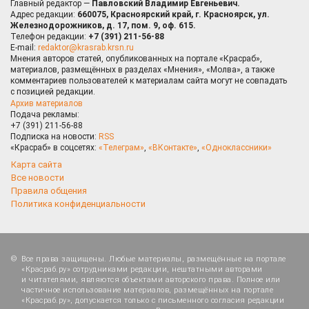
Главный редактор —
Павловский Владимир Евгеньевич.
Адрес редакции:
660075, Красноярский край, г. Красноярск, ул.
Железнодорожников, д. 17, пом. 9, оф. 615.
Телефон редакции:
+7 (391) 211-56-88
E-mail:
redaktor@krasrab.krsn.ru
Мнения авторов статей, опубликованных на портале «Красраб»,
материалов, размещённых в разделах «Мнения», «Молва», а также
комментариев пользователей к материалам сайта могут не совпадать
с позицией редакции.
Архив материалов
Подача рекламы:
+7 (391) 211-56-88
Подписка на новости:
RSS
«Красраб» в соцсетях:
«Телеграм»
,
«ВКонтакте»
,
«Одноклассники»
Карта сайта
Все новости
Правила общения
Политика конфиденциальности
Все права защищены. Любые материалы, размещённые на портале
«Красраб.ру» сотрудниками редакции, нештатными авторами
и читателями, являются объектами авторского права. Полное или
частичное использование материалов, размещённых на портале
«Красраб.ру», допускается только с письменного согласия редакции