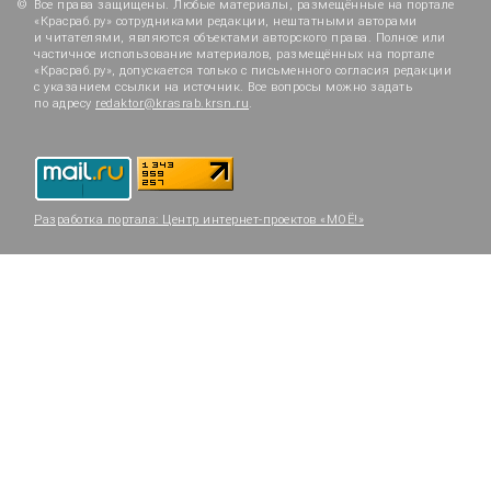
Все права защищены. Любые материалы, размещённые на портале
«Красраб.ру» сотрудниками редакции, нештатными авторами
и читателями, являются объектами авторского права. Полное или
частичное использование материалов, размещённых на портале
«Красраб.ру», допускается только с письменного согласия редакции
с указанием ссылки на источник. Все вопросы можно задать
по адресу
redaktor@krasrab.krsn.ru
.
Разработка портала:
Центр интернет-проектов «МОЁ!»