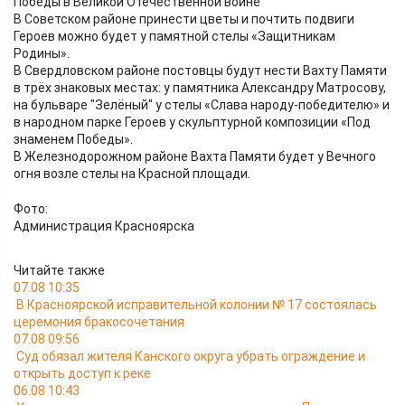
Победы в Великой Отечественной войне
В Советском районе принести цветы и почтить подвиги
Героев можно будет у памятной стелы «Защитникам
Родины».
В Свердловском районе постовцы будут нести Вахту Памяти
в трёх знаковых местах: у памятника Александру Матросову,
на бульваре "Зелёный" у стелы «Слава народу-победителю» и
в народном парке Героев у скульптурной композиции «Под
знаменем Победы».
В Железнодорожном районе Вахта Памяти будет у Вечного
огня возле стелы на Красной площади.
Фото:
Администрация Красноярска
Читайте также
07.08 10:35
В Красноярской исправительной колонии № 17 состоялась
церемония бракосочетания
07.08 09:56
Суд обязал жителя Канского округа убрать ограждение и
открыть доступ к реке
06.08 10:43