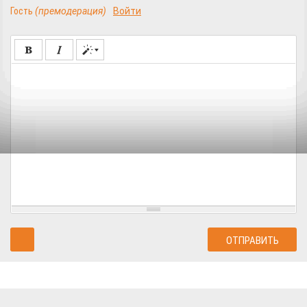
Гость
(премодерация)
Войти