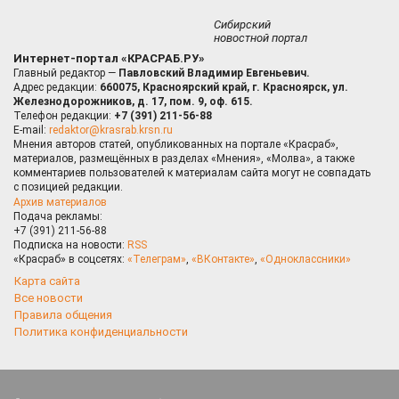
Сибирский
новостной портал
Интернет-портал «КРАСРАБ.РУ»
Главный редактор —
Павловский Владимир Евгеньевич.
Адрес редакции:
660075, Красноярский край, г. Красноярск, ул.
Железнодорожников, д. 17, пом. 9, оф. 615.
Телефон редакции:
+7 (391) 211-56-88
E-mail:
redaktor@krasrab.krsn.ru
Мнения авторов статей, опубликованных на портале «Красраб»,
материалов, размещённых в разделах «Мнения», «Молва», а также
комментариев пользователей к материалам сайта могут не совпадать
с позицией редакции.
Архив материалов
Подача рекламы:
+7 (391) 211-56-88
Подписка на новости:
RSS
«Красраб» в соцсетях:
«Телеграм»
,
«ВКонтакте»
,
«Одноклассники»
Карта сайта
Все новости
Правила общения
Политика конфиденциальности