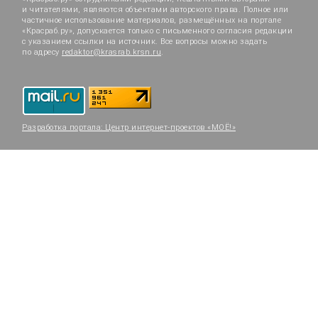
и читателями, являются объектами авторского права. Полное или
частичное использование материалов, размещённых на портале
«Красраб.ру», допускается только с письменного согласия редакции
с указанием ссылки на источник. Все вопросы можно задать
по адресу
redaktor@krasrab.krsn.ru
.
Разработка портала:
Центр интернет-проектов «МОЁ!»