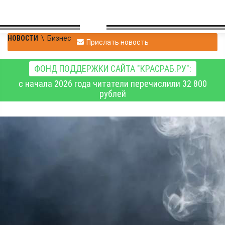
НОВОСТИ
\
Бизнес
Прислать новость
ФОНД ПОДДЕРЖКИ САЙТА "КРАСРАБ.РУ":
с начала 2026 года читатели перечислили 32 800
рублей
Продавца оштрафовали
на 100 тысяч рублей за
продажу
несовершеннолетнему
жидкости для
электронных сигарет