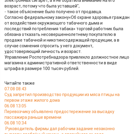
электронных сигарет, а я не обратила внимание на его
возраст, потому что была уставшей",
- такое объяснение было получено от продавца.
Согласно федеральному закону«Об охране здоровья граждан
от воздействия окружающего табачного дыма и
последствий потребления табака» торговй работник была
обязана отказать несовершеннолетнему покупателю в
продаже табачной и никотинсодержащей продукции, а в
случае сомнения спросить у него документ,
удостоверяющий личность и возраст.
Управление Роспотребнадзора привлекло должностное лицо
магазина к административной ответственности в виде
штрафа в размере 100 тысяч рублей.
Читайте также
07.08 08:43
Суд запретил производство продукции из мяса птицы на
первом этаже жилого дома
06.08 13:05
Перевозчику объявлено предостережение за высадку
пассажира раньше времени
06.08 10:34
Руководитель фирмы дал рабочим задание незаконно