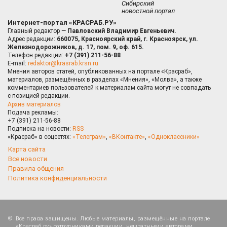
Сибирский
новостной портал
Интернет-портал «КРАСРАБ.РУ»
Главный редактор —
Павловский Владимир Евгеньевич.
Адрес редакции:
660075, Красноярский край, г. Красноярск, ул.
Железнодорожников, д. 17, пом. 9, оф. 615.
Телефон редакции:
+7 (391) 211-56-88
E-mail:
redaktor@krasrab.krsn.ru
Мнения авторов статей, опубликованных на портале «Красраб»,
материалов, размещённых в разделах «Мнения», «Молва», а также
комментариев пользователей к материалам сайта могут не совпадать
с позицией редакции.
Архив материалов
Подача рекламы:
+7 (391) 211-56-88
Подписка на новости:
RSS
«Красраб» в соцсетях:
«Телеграм»
,
«ВКонтакте»
,
«Одноклассники»
Карта сайта
Все новости
Правила общения
Политика конфиденциальности
Все права защищены. Любые материалы, размещённые на портале
«Красраб.ру» сотрудниками редакции, нештатными авторами