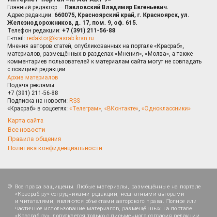
Главный редактор —
Павловский Владимир Евгеньевич.
Адрес редакции:
660075, Красноярский край, г. Красноярск, ул.
Железнодорожников, д. 17, пом. 9, оф. 615.
Телефон редакции:
+7 (391) 211-56-88
E-mail:
redaktor@krasrab.krsn.ru
Мнения авторов статей, опубликованных на портале «Красраб»,
материалов, размещённых в разделах «Мнения», «Молва», а также
комментариев пользователей к материалам сайта могут не совпадать
с позицией редакции.
Архив материалов
Подача рекламы:
+7 (391) 211-56-88
Подписка на новости:
RSS
«Красраб» в соцсетях:
«Телеграм»
,
«ВКонтакте»
,
«Одноклассники»
Карта сайта
Все новости
Правила общения
Политика конфиденциальности
Все права защищены. Любые материалы, размещённые на портале
«Красраб.ру» сотрудниками редакции, нештатными авторами
и читателями, являются объектами авторского права. Полное или
частичное использование материалов, размещённых на портале
«Красраб.ру», допускается только с письменного согласия редакции