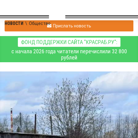
НОВОСТИ
\
Общество
Прислать новость
ФОНД ПОДДЕРЖКИ САЙТА "КРАСРАБ.РУ":
с начала 2026 года читатели перечислили 32 800
рублей
Енисейские спасатели
перевезли на берег
истощённую
собаку,оказавшуюся на
острове