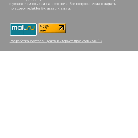
с указанием ссылки на источник. Все вопросы можно задать
по адресу
redaktor@krasrab.krsn.ru
.
Разработка портала:
Центр интернет-проектов «МОЁ!»