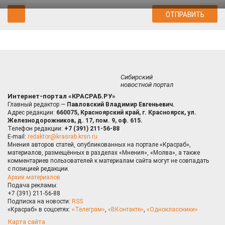
Сибирский
новостной портал
Интернет-портал «КРАСРАБ.РУ»
Главный редактор —
Павловский Владимир Евгеньевич.
Адрес редакции:
660075, Красноярский край, г. Красноярск, ул.
Железнодорожников, д. 17, пом. 9, оф. 615.
Телефон редакции:
+7 (391) 211-56-88
E-mail:
redaktor@krasrab.krsn.ru
Мнения авторов статей, опубликованных на портале «Красраб»,
материалов, размещённых в разделах «Мнения», «Молва», а также
комментариев пользователей к материалам сайта могут не совпадать
с позицией редакции.
Архив материалов
Подача рекламы:
+7 (391) 211-56-88
Подписка на новости:
RSS
«Красраб» в соцсетях:
«Телеграм»
,
«ВКонтакте»
,
«Одноклассники»
Карта сайта