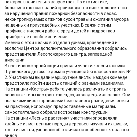
пожаров значительно возрастает. По статистике,
большинство возгораний происходит по вине человека - из-
за нарушения правил пожарной безопасности в лесах,
неконтролируемых отжигов сухой травы и сжигания мусора
на дачных и приусадебных участках. В связи с этим
профилактическая работа среди детей и подростков
приобретает особое значение.
Именно с этой целью в отделе туризма, краеведения и
экологии Центра дополнительного образования собрались
представители Лесопожарного центра, заповедной
дирекции.
В противопожарной акции приняли участие воспитанники
Шушенского детского дома и учащиеся 5-х классов школы №
2. Участникам выдали маршрутные листы: каждой команде
предстояло пройти шесть станций с разными заданиями.
На станции «Костры» ребята учились различать и строить
основные типы костров: «звезда», «колодец» и «шалаш». Они
познакомились с правилами безопасного разведения огня и
на практике, используя предоставленные материалы,
самостоятельно собрали костровые конструкции.
На станции «Лесные растения» участники определяли
хвойные и лиственные породы деревьев, изучали их шишки,
хвою и листья, узнавали об отличиях и особенностях разных
видов.