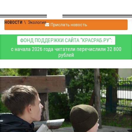
НОВОСТИ
\
Экология
Прислать новость
ФОНД ПОДДЕРЖКИ САЙТА "КРАСРАБ.РУ":
с начала 2026 года читатели перечислили 32 800
рублей
Шушенские школьники
приняли участие в
познавательной игре
"Сохраним лес живым"