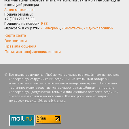
комментариев пользователей к материалам сайта могут не совпадать
с позицией редакции.
Архив материалов
Подача рекламы:
+7 (391) 211-56-88
Подписка на новости:
RSS
«Красраб» в соцсетях:
«Телеграм»
,
«ВКонтакте»
,
«Одноклассники»
Карта сайта
Все новости
Правила общения
Политика конфиденциальности
Все права защищены. Любые материалы, размещённые на портале
«Красраб.ру» сотрудниками редакции, нештатными авторами
и читателями, являются объектами авторского права. Полное или
частичное использование материалов, размещённых на портале
«Красраб.ру», допускается только с письменного согласия редакции
с указанием ссылки на источник. Все вопросы можно задать
по адресу
redaktor@krasrab.krsn.ru
.