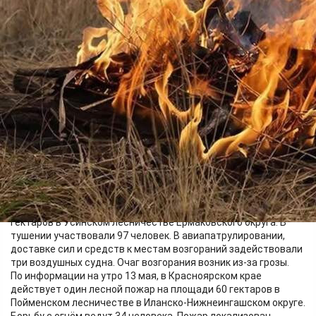
Происшествия
13.05.2026 11:18
484
За минувшие сутки специалисты краевого Лесопожарного
центра ликвидировали один лесной пожар на площади 59
гектаров в Усинском лесничестве Ермаковского округа. В
тушении участвовали 97 человек. В авиапатрулировании,
доставке сил и средств к местам возгораний задействовали
три воздушных судна. Очаг возгорания возник из-за грозы.
По информации на утро 13 мая, в Красноярском крае
действует один лесной пожар на площади 60 гектаров в
Пойменском лесничестве в Иланско-Нижнеингашском округе.