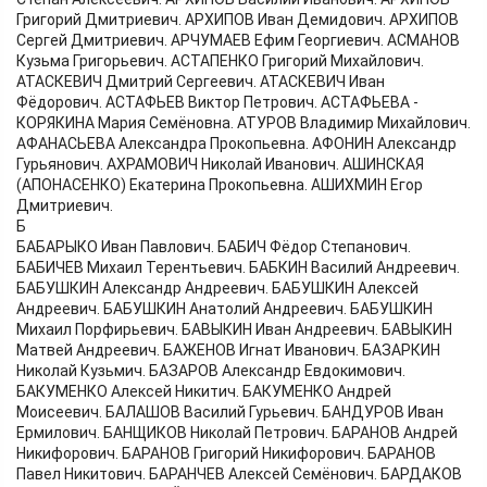
Григорий Дмитриевич. АРХИПОВ Иван Демидович. АРХИПОВ
Сергей Дмитриевич. АРЧУМАЕВ Ефим Георгиевич. АСМАНОВ
Кузьма Григорьевич. АСТАПЕНКО Григорий Михайлович.
АТАСКЕВИЧ Дмитрий Сергеевич. АТАСКЕВИЧ Иван
Фёдорович. АСТАФЬЕВ Виктор Петрович. АСТАФЬЕВА -
КОРЯКИНА Мария Семёновна. АТУРОВ Владимир Михайлович.
АФАНАСЬЕВА Александра Прокопьевна. АФОНИН Александр
Гурьянович. АХРАМОВИЧ Николай Иванович. АШИНСКАЯ
(АПОНАСЕНКО) Екатерина Прокопьевна. АШИХМИН Егор
Дмитриевич.
Б
БАБАРЫКО Иван Павлович. БАБИЧ Фёдор Степанович.
БАБИЧЕВ Михаил Терентьевич. БАБКИН Василий Андреевич.
БАБУШКИН Александр Андреевич. БАБУШКИН Алексей
Андреевич. БАБУШКИН Анатолий Андреевич. БАБУШКИН
Михаил Порфирьевич. БАВЫКИН Иван Андреевич. БАВЫКИН
Матвей Андреевич. БАЖЕНОВ Игнат Иванович. БАЗАРКИН
Николай Кузьмич. БАЗАРОВ Александр Евдокимович.
БАКУМЕНКО Алексей Никитич. БАКУМЕНКО Андрей
Моисеевич. БАЛАШОВ Василий Гурьевич. БАНДУРОВ Иван
Ермилович. БАНЩИКОВ Николай Петрович. БАРАНОВ Андрей
Никифорович. БАРАНОВ Григорий Никифорович. БАРАНОВ
Павел Никитович. БАРАНЧЕВ Алексей Семёнович. БАРДАКОВ