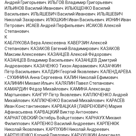
Андрей Григорьевич. ИЛЬГОВ Владимир Григорьевич.
ИЛЬИНОВ Василий Иванович. ИЛЬЮЩЕНКО Василий
Васильевич. ИЛЬЯШЕВИЧ Василий Иванович. ИЛЬЯШЕВИЧ
Николай Захарович. ИЛЮШКИН Иван Васильевич. ИОНИН Иван
Петрович. ИСАЕВ Андрей Перфильевич. ИСАКОВ Алексей
Степанович.
К
КАБЛУКОВА Вера Алексеевна. КАВЕРЗИН Алексей
Степанович. КАЗАКОВ Евгений Владимирович. КАЗАКОВ
Максим Алексеевич. КАЗАНЦЕВ Алексей Фёдорович.
КАЗАНЦЕВ Владимир Васильевич. КАЗАНЦЕВ Дмитрий
Андреанович. КАЗАЧЕНКО Тихон Авраамович. КАЗАЧКИН
Пётр Васильевич. КАЛДИН Георгий Яковлевич. КАЛЕНДАРЁВА
- СУХИНИНА Анна Сергеевна. КАЛИН Николай Ефимович.
КАЛИНИН Михаил Ильич. КАЛЯЛИН Павел Степанович.
КАМАРДИН Фёдор Михайлович. КАМИНА Александр
Мартынович. КАНГУР Пётр Яковлевич. КАПЛЮЧЕНКО Андрей
Михайлович. КАПЛЮЧЕНКО Василий Михайлович. КАРАСЁВ
Иван Константинович. КАРВАЦКАЯ (ЛАВРЕНОВИЧ) Мария
Афанасьевна. КАРВАЦКИЙ Виктор Антонович.
КАРНАТОВСКИЙ Октябрь Войцетхович. КАРНАУХ Михаил
Филиппович. КАРПЕНКО Василий Андреевич. КАРПЕНЮК
Николай Яковлевич. КАРПУХИН Николай Андреевич.
КАРПУШЕНКО Корней Павлович. КАРЧУШКИН Александр