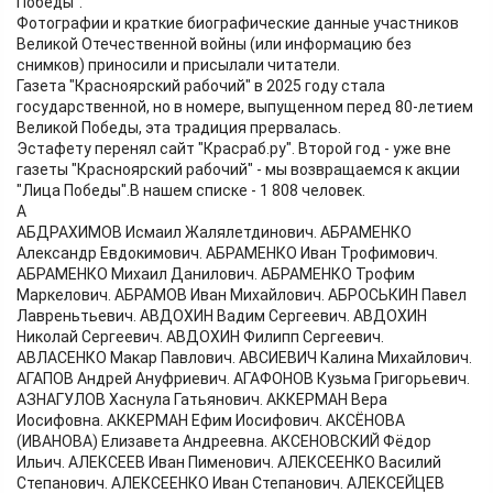
Победы".
Фотографии и краткие биографические данные участников
Великой Отечественной войны (или информацию без
снимков) приносили и присылали читатели.
Газета "Красноярский рабочий" в 2025 году стала
государственной, но в номере, выпущенном перед 80-летием
Великой Победы, эта традиция прервалась.
Эстафету перенял сайт "Красраб.ру". Второй год - уже вне
газеты "Красноярский рабочий" - мы возвращаемся к акции
"Лица Победы".В нашем списке - 1 808 человек.
А
АБДРАХИМОВ Исмаил Жалялетдинович. АБРАМЕНКО
Александр Евдокимович. АБРАМЕНКО Иван Трофимович.
АБРАМЕНКО Михаил Данилович. АБРАМЕНКО Трофим
Маркелович. АБРАМОВ Иван Михайлович. АБРОСЬКИН Павел
Лавреньтьевич. АВДОХИН Вадим Сергеевич. АВДОХИН
Николай Сергеевич. АВДОХИН Филипп Сергеевич.
АВЛАСЕНКО Макар Павлович. АВСИЕВИЧ Калина Михайлович.
АГАПОВ Андрей Ануфриевич. АГАФОНОВ Кузьма Григорьевич.
АЗНАГУЛОВ Хаснула Гатьянович. АККЕРМАН Вера
Иосифовна. АККЕРМАН Ефим Иосифович. АКСЁНОВА
(ИВАНОВА) Елизавета Андреевна. АКСЕНОВСКИЙ Фёдор
Ильич. АЛЕКСЕЕВ Иван Пименович. АЛЕКСЕЕНКО Василий
Степанович. АЛЕКСЕЕНКО Иван Степанович. АЛЕКСЕЙЦЕВ