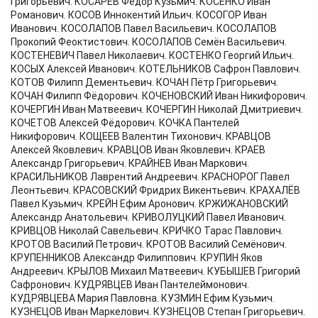
Григорьевич. КОСАРЕВ Фёдор Кузьмич. КОСЕНКО Иван
Романович. КОСОВ Иннокентий Ильич. КОСОГОР Иван
Иванович. КОСОЛАПОВ Павел Васильевич. КОСОЛАПОВ
Прокопий Феоктистович. КОСОЛАПОВ Семён Васильевич.
КОСТЕНЕВИЧ Павел Николаевич. КОСТЕНКО Георгий Ильич.
КОСЫХ Алексей Иванович. КОТЕЛЬНИКОВ Сафрон Павлович.
КОТОВ Филипп Дементьевич. КОЧАН Пётр Григорьевич.
КОЧАН Филипп Фёдорович. КОЧЕНОВСКИЙ Иван Никифорович.
КОЧЕРГИН Иван Матвеевич. КОЧЕРГИН Николай Дмитриевич.
КОЧЕТОВ Алексей Фёдорович. КОЧКА Пантелей
Никифорович. КОЩЕЕВ Валентин Тихонович. КРАВЦОВ
Алексей Яковлевич. КРАВЦОВ Иван Яковлевич. КРАЕВ
Александр Григорьевич. КРАЙНЕВ Иван Маркович.
КРАСИЛЬНИКОВ Лаврентий Андреевич. КРАСНОРОГ Павел
Леонтьевич. КРАСОВСКИЙ Фридрих Викентьевич. КРАХАЛЁВ
Павел Кузьмич. КРЕЙН Ефим Аронович. КРЖИЖАНОВСКИЙ
Александр Анатольевич. КРИВОЛУЦКИЙ Павел Иванович.
КРИВЦОВ Николай Савельевич. КРИЧКО Тарас Павлович.
КРОТОВ Василий Петрович. КРОТОВ Василий Семёнович.
КРУПЕННИКОВ Александр Филиппович. КРУПИН Яков
Андреевич. КРЫЛОВ Михаил Матвеевич. КУБЫШЕВ Григорий
Сафронович. КУДРЯВЦЕВ Иван Пантелеймонович.
КУДРЯВЦЕВА Мария Павловна. КУЗМИН Ефим Кузьмич.
КУЗНЕЦОВ Иван Маркелович. КУЗНЕЦОВ Степан Григорьевич.