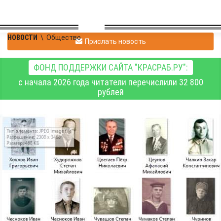
НОВОСТИ
\
Общество
Прислать новость
ФОНД ПОДДЕРЖКИ САЙТА "КРАСРАБ.РУ":
с начала 2026 года читатели перечислили 32 800
рублей
Акция «Лица Победы»
сошла с газетных
страниц и продолжает
жить на сайте
«Красраб.ру»