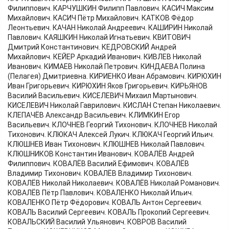
Филиппович. КАРЧУШКИН Филипп Павлович. КАСИЧ Максим
Михайлович. КАСИЧ Пётр Михайлович. КАТКОВ Фёдор
Леонтьевич. КАЧАН Николай Андреевич. КАШИРИН Николай
Павлович. КАЯШКИН Николай Игнатьевич. КВИТОВИЧ
Дмитрий Константинович. КЕДРОВСКИЙ Андрей
Михайлович. КЕЙЕР Аркадий Иванович. КИВЛЕВ Николай
Иванович. КИМАЕВ Николай Петрович. КИНДАЕВА Полина
(Пелагея) Дмитриевна. КИРИЕНКО Иван Абрамович. КИРЮХИН
Иван Григорьевич. КИРЮХИН Яков Григорьевич. КИРЬЯНОВ
Василий Васильевич. КИСЕЛЕВИЧ Михаил Мартынович.
КИСЕЛЕВИЧ Николай Гаврилович. КИСЛАН Степан Николаевич.
КЛЕПАЧЁВ Александр Васильевич. КЛИМКИН Егор
Васильевич. КЛОЧНЕВ Георгий Тихонович. КЛОЧНЕВ Николай
Тихонович. КЛЮКАЧ Алексей Лукич. КЛЮКАЧ Георгий Ильич.
КЛЮШНЕВ Иван Тихонович. КЛЮШНЕВ Николай Павлович.
КЛЮШНИКОВ Константин Иванович. КОВАЛЁВ Андрей
Филиппович. КОВАЛЁВ Василий Ефимович. КОВАЛЁВ
Владимир Тихонович. КОВАЛЁВ Владимир Тихонович.
КОВАЛЁВ Николай Николаевич. КОВАЛЁВ Николай Романович.
КОВАЛЁВ Пётр Павлович. КОВАЛЕНКО Николай Ильич.
КОВАЛЕНКО Пётр Фёдорович. КОВАЛЬ Антон Сергеевич.
КОВАЛЬ Василий Сергеевич. КОВАЛЬ Прокопий Сергеевич.
КОВАЛЬСКИЙ Василий Ульянович. КОВРОВ Василий