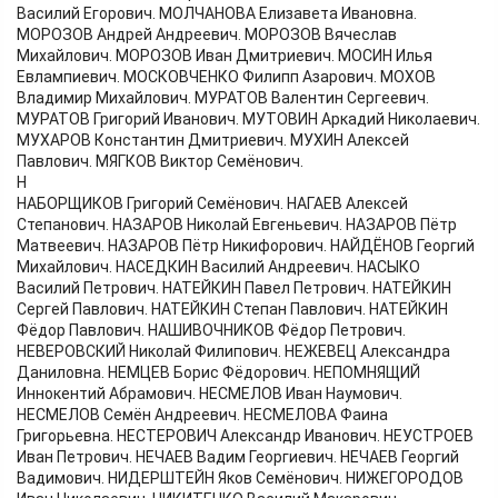
Василий Егорович. МОЛЧАНОВА Елизавета Ивановна.
МОРОЗОВ Андрей Андреевич. МОРОЗОВ Вячеслав
Михайлович. МОРОЗОВ Иван Дмитриевич. МОСИН Илья
Евлампиевич. МОСКОВЧЕНКО Филипп Азарович. МОХОВ
Владимир Михайлович. МУРАТОВ Валентин Сергеевич.
МУРАТОВ Григорий Иванович. МУТОВИН Аркадий Николаевич.
МУХАРОВ Константин Дмитриевич. МУХИН Алексей
Павлович. МЯГКОВ Виктор Семёнович.
Н
НАБОРЩИКОВ Григорий Семёнович. НАГАЕВ Алексей
Степанович. НАЗАРОВ Николай Евгеньевич. НАЗАРОВ Пётр
Матвеевич. НАЗАРОВ Пётр Никифорович. НАЙДЁНОВ Георгий
Михайлович. НАСЕДКИН Василий Андреевич. НАСЫКО
Василий Петрович. НАТЕЙКИН Павел Петрович. НАТЕЙКИН
Сергей Павлович. НАТЕЙКИН Степан Павлович. НАТЕЙКИН
Фёдор Павлович. НАШИВОЧНИКОВ Фёдор Петрович.
НЕВЕРОВСКИЙ Николай Филипович. НЕЖЕВЕЦ Александра
Даниловна. НЕМЦЕВ Борис Фёдорович. НЕПОМНЯЩИЙ
Иннокентий Абрамович. НЕСМЕЛОВ Иван Наумович.
НЕСМЕЛОВ Семён Андреевич. НЕСМЕЛОВА Фаина
Григорьевна. НЕСТЕРОВИЧ Александр Иванович. НЕУСТРОЕВ
Иван Петрович. НЕЧАЕВ Вадим Георгиевич. НЕЧАЕВ Георгий
Вадимович. НИДЕРШТЕЙН Яков Семёнович. НИЖЕГОРОДОВ