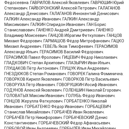
Федосеевна. ГАВРИЛОВ Алексей Яковлевич. ГАВРЮШИН Юрий
Степанович. ГАЙВОРОНСКИЙ Алексей Петрович. ГАЛАГАНОВ
Александр Денисович. ГАЛАГАНОВ Иннокентий Денисович.
ГАЛКИН Александр Иванович. ГАЛКИН Александр
Максимович. ГАЛКИН Спиридон Иванович. ГАН Борис
Станиславович. ГАНЕНКО Андрей Дмитриевич. ГАНЕНКО
Владимир Моисеевич. ГАНЦОВ Ибрагим Феткулович. ГАНЦОВ
Михаил Фёдорович. ГАРМАШОВ Фёдор Митрофанович. ГАЦКО
Михаил Андреевич. ГЕВЕЛЬ Яков Тимофеевич. ГЕРАСИМОВ
Александр Ильич. ГЕРАСИМОВ Василий Фёдорович.
ГЕРАСИМОВ Павел Фролович. ГИЦЕВИЧ Фёдор Николаевич.
ГЛАДКОВИЧ Степан Архипович. ГЛАЗЫРИН Иван Ильич.
ГЛУЩАКОВ Пётр Антонович. ГЛУЩУК Илья Андреевич.
ГНЕЗДЮКОВ Степан Романович. ГОВОРЕК Галина Фоминична.
ГОВОРКОВ Кирилл Яковлевич. ГОВОРКОВ Пётр Васильевич.
ГОВОРУХА Пётр Иванович. ГОВОРУШКИН Иосиф Иванович.
ГОДУНОВ Алексей Яковлевич. ГОЛЕНШИН Николай Егорович.
ГОЛОВАТЫХ Максим Иванович. ГОЛУБЬ Фёдор Иванович.
ГОНЦОВ Жерулла Фаткулович. ГОРБАТЕНКО Николай
Иванович. ГОРБАТЕНКО Фёдор Иванович. ГОРБАЦЕВИЧ
Станислав Михайлович. ГОРБАЧЁВ Иван Яковлевич.
ГОРБАЧЁВ Пётр Никифорович. ГОРБАЧЕВСКИЙ Денис
Константинович. ГОРБАЧЕВСКИЙ Фёдор Афанасьевич.
ГОРБОВОЙ Иван Андреевич. ГОРБЫЛЁВ Иван Михайлович.