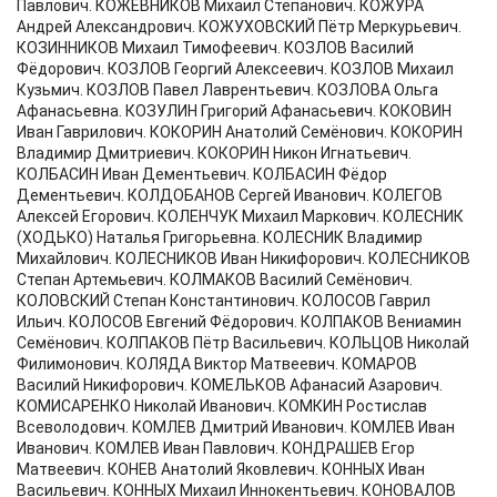
Павлович. КОЖЕВНИКОВ Михаил Степанович. КОЖУРА
Андрей Александрович. КОЖУХОВСКИЙ Пётр Меркурьевич.
КОЗИННИКОВ Михаил Тимофеевич. КОЗЛОВ Василий
Фёдорович. КОЗЛОВ Георгий Алексеевич. КОЗЛОВ Михаил
Кузьмич. КОЗЛОВ Павел Лаврентьевич. КОЗЛОВА Ольга
Афанасьевна. КОЗУЛИН Григорий Афанасьевич. КОКОВИН
Иван Гаврилович. КОКОРИН Анатолий Семёнович. КОКОРИН
Владимир Дмитриевич. КОКОРИН Никон Игнатьевич.
КОЛБАСИН Иван Дементьевич. КОЛБАСИН Фёдор
Дементьевич. КОЛДОБАНОВ Сергей Иванович. КОЛЕГОВ
Алексей Егорович. КОЛЕНЧУК Михаил Маркович. КОЛЕСНИК
(ХОДЬКО) Наталья Григорьевна. КОЛЕСНИК Владимир
Михайлович. КОЛЕСНИКОВ Иван Никифорович. КОЛЕСНИКОВ
Степан Артемьевич. КОЛМАКОВ Василий Семёнович.
КОЛОВСКИЙ Степан Константинович. КОЛОСОВ Гаврил
Ильич. КОЛОСОВ Евгений Фёдорович. КОЛПАКОВ Вениамин
Семёнович. КОЛПАКОВ Пётр Васильевич. КОЛЬЦОВ Николай
Филимонович. КОЛЯДА Виктор Матвеевич. КОМАРОВ
Василий Никифорович. КОМЕЛЬКОВ Афанасий Азарович.
КОМИСАРЕНКО Николай Иванович. КОМКИН Ростислав
Всеволодович. КОМЛЕВ Дмитрий Иванович. КОМЛЕВ Иван
Иванович. КОМЛЕВ Иван Павлович. КОНДРАШЕВ Егор
Матвеевич. КОНЕВ Анатолий Яковлевич. КОННЫХ Иван
Васильевич. КОННЫХ Михаил Иннокентьевич. КОНОВАЛОВ