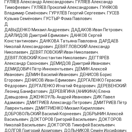
ГУЛЯЕВ Александр Александрович. ГУЛЯЕВ Александр
Тимофеевич. ГУЛЯЕВ Прокопий Александрович. ГУНЯКОВ
Владимир Семёнович. ГУРУЛЁВ Георгий Сергеевич. ГУСЕВ
Кузьма Семёнович. ГУСТЫР Фома Павлович.
Д
ДАВЫДЕНКО Михаил Андреевич. ДАДАКОВ Иван Петрович.
ДАЙЛИДОВ Дмитрий Ефимович. ДАНКОВ Сергей
Константинович. ДАНКОВА Татьяна Павловна. ДАРДАЕВ
Николай Александрович. ДЕВЯТЛОВСКИЙ Александр
Николаевич. ДЕВЯТЛОВСКИЙ Иван Николаевич.
ДЕВЯТЛОВСКИЙ Константин Николаевич. ДЕГТЯРЁВ
Александр Сазонович. ДЕМИДОВ Дмитрий Иванович.
ДЕМИДОВИЧ Пётр Иннокентьевич. ДЁМИН Алексей
Иванович. ДЁМИН Василий Иванович. ДЕНИСОВ Борис
Егорович. ДЕНИСОВ Иван Ефимович. ДЕРГАЛЕНКО Герасим
Фёдорович. ДЕРГАЛЕНКО Игнатий Фёдорович. ДЕРЕВЕНСКИЙ
Леонид Банифатович. ДЕРЕВЯГИНА (АНИКИНА) Елена
Давыдовна. ДЖЕНКОУЛЬ Андрей Иванович. ДИК Павел
Адамович. ДМИТРИЕВ Александр Петрович. ДМИТРИЕВ Пётр
Лаврентьевич. ДМИТРИЕНКО Михаил Кириллович.
ДОБРОВОЛЬСКИЙ Василий Корнеевич. ДОБРЫНИН Алексей
Васильевич. ДОКТОРОВ Григорий Васильевич. ДОКТОРОВ
Николай Васильевич. ДОКТОРОВ Тимофей Васильевич.
ДОЛГОВ Григорий Архипович. ДОЛЬНИКОВ Семён Иосифович.