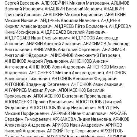
Сергей Евсеевич. АЛЕКСЕЙЧИК Михаил Матвеевич. АЛЫМОВ
Василий Иванович. АНАШКИН Василий Ионович. АНАШКИН
Григорий Ионович. АНАШКИН Михаил Борисович. АНАШКИН
Михаил Ионович. АНДРЕЕВ Василий Иванович. АНДРЕЕВ
Кирилл Александрович. АНДРЕЕВ Пётр Ефимович. АНДРЕЕВА
Нина Иосифовна. АНДРОБАЕВ Василий Иванович.
АНДРОБАЕВ Иван Емельянович. АНДРОСОВ Александр
Иванович. АНИКИН Алексей Исакович. АНИСИМОВ Александр
Анатольевич. АНИСИМОВ Анатолий Сергеевич. АНИСИМОВ
Анатолий Фёдорович. АНИСИМОВ Иннокентий Петрович.
АННЕНКОВ Андрей Лукьянович. АННЕНКОВ Анисим
Антонович. АННЕНКОВ Иван Андреевич. АННЕНКОВ Михаил
Андреевич. АНТОНЕНКО Михаил Александрович. АНТОНОВ
Александр Тихонович. АНТОНОВ Вениамин Фёдорович.
АНТОНОВ Владимир Сергеевич. АНТОНЮК Иван Иванович.
АНУФРИЕВ Михаил Лукич. АПОНАСЕНКО Василий
Прокопьевич. АПОНАСЕНКО Екатерина Прокопьевна.
АПОНАСЕНКО Прокоп Васильевич. АПОСТОЛОВ Дмитрий
Фёдорович. АПОСТОЛОВ Фёдор Николаевич. АРГУДЯЕВ
Михаил Порфирьевич. АРЕФЬЕВ Иван Филиппович. АРЖАЕВ
Серафим Тимофеевич. АРЖАКОВА Лидия Ивановна. АРИКОВ
Александр Андреевич. АРИКОВ Иван Андреевич. АРИКОВ
Николай Андреевич. АРСКИЙ Пётр Георгиевич. АРХЕНТОВ
Степан Алексеевич. АРХИПОВ Василий Иванович. АРХИПОВ