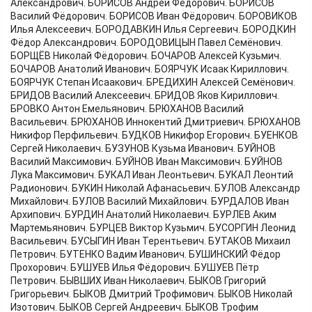
Александрович. БОРИСОВ Андрей Фёдорович. БОРИСОВ
Василий Фёдорович. БОРИСОВ Иван Фёдорович. БОРОВИКОВ
Илья Алексеевич. БОРОДАВКИН Илья Сергеевич. БОРОДКИН
Фёдор Александрович. БОРОДОВИЦЫН Павел Семёнович.
БОРЩЁВ Николай Фёдорович. БОЧАРОВ Алексей Кузьмич.
БОЧАРОВ Анатолий Иванович. БОЯРЧУК Исаак Кириллович.
БОЯРЧУК Степан Исаакович. БРЕДИХИН Алексей Семёнович.
БРИДОВ Василий Алексеевич. БРИДОВ Яков Кириллович.
БРОВКО Антон Емельянович. БРЮХАНОВ Василий
Васильевич. БРЮХАНОВ Иннокентий Дмитриевич. БРЮХАНОВ
Никифор Перфильевич. БУДКОВ Никифор Егорович. БУЕНКОВ
Сергей Николаевич. БУЗУНОВ Кузьма Иванович. БУЙНОВ
Василий Максимович. БУЙНОВ Иван Максимович. БУЙНОВ
Лука Максимович. БУКАЛ Иван Леонтьевич. БУКАЛ Леонтий
Радионович. БУКИН Николай Афанасьевич. БУЛОВ Александр
Михайлович. БУЛОВ Василий Михайлович. БУРДАЛОВ Иван
Архипович. БУРДИН Анатолий Николаевич. БУРЛЕВ Аким
Мартемьянович. БУРЦЕВ Виктор Кузьмич. БУСОРГИН Леонид
Васильевич. БУСЫГИН Иван Терентьевич. БУТАКОВ Михаил
Петрович. БУТЕНКО Вадим Иванович. БУШИНСКИЙ Фёдор
Прохорович. БУШУЕВ Илья Фёдорович. БУШУЕВ Пётр
Петрович. БЫВШИХ Иван Николаевич. БЫКОВ Григорий
Григорьевич. БЫКОВ Дмитрий Трофимович. БЫКОВ Николай
Изотович. БЫКОВ Сергей Андреевич. БЫКОВ Трофим