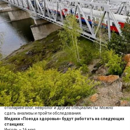
Здоровье
13.05.2026 14:10
460
Фото:
КрасЖД
Передвижной консультативно-диагностический центр
«Доктор Войно-Ясенецкий (Святитель Лука)» в мае побывает
в двух западных округах Красноярского края – Шарыповском
и Назаровском.
Пациентов примут хирург, офтальмолог, эндокринолог,
отоларинголог, невролог и другие специалисты. Можно
сдать анализы и пройти обследования.
Медики «Поезда здоровья» будут работать на следующих
станциях:
Инголь – 16 мая,