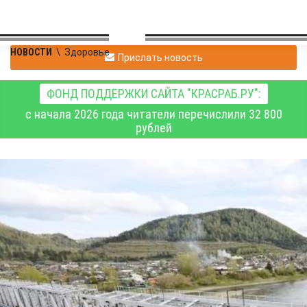
НОВОСТИ
\
Здоровье
Прислать новость
ФОНД ПОДДЕРЖКИ САЙТА "КРАСРАБ.РУ":
с начала 2026 года читатели перечислили 32 800
рублей
В мае «Поезд здоровья»
остановится на шести
станциях запада
Красноярского края