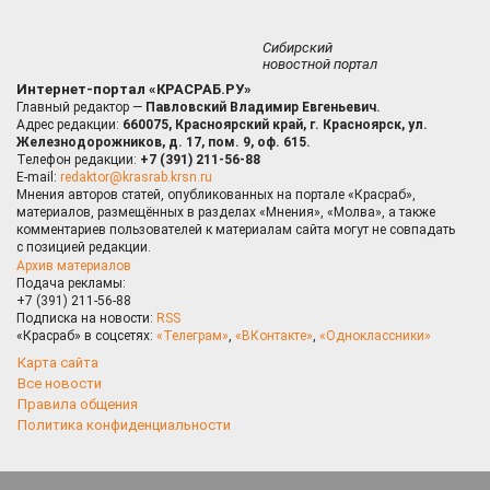
Сибирский
новостной портал
Интернет-портал «КРАСРАБ.РУ»
Главный редактор —
Павловский Владимир Евгеньевич.
Адрес редакции:
660075, Красноярский край, г. Красноярск, ул.
Железнодорожников, д. 17, пом. 9, оф. 615.
Телефон редакции:
+7 (391) 211-56-88
E-mail:
redaktor@krasrab.krsn.ru
Мнения авторов статей, опубликованных на портале «Красраб»,
материалов, размещённых в разделах «Мнения», «Молва», а также
комментариев пользователей к материалам сайта могут не совпадать
с позицией редакции.
Архив материалов
Подача рекламы:
+7 (391) 211-56-88
Подписка на новости:
RSS
«Красраб» в соцсетях:
«Телеграм»
,
«ВКонтакте»
,
«Одноклассники»
Карта сайта
Все новости
Правила общения
Политика конфиденциальности