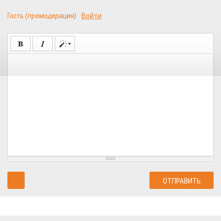
Гость
(премодерация)
Войти