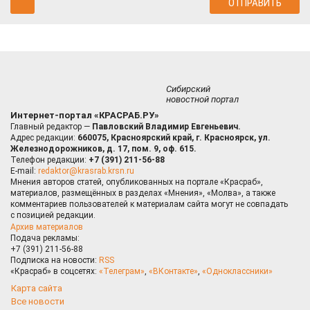
Сибирский
новостной портал
Интернет-портал «КРАСРАБ.РУ»
Главный редактор —
Павловский Владимир Евгеньевич.
Адрес редакции:
660075, Красноярский край, г. Красноярск, ул.
Железнодорожников, д. 17, пом. 9, оф. 615.
Телефон редакции:
+7 (391) 211-56-88
E-mail:
redaktor@krasrab.krsn.ru
Мнения авторов статей, опубликованных на портале «Красраб»,
материалов, размещённых в разделах «Мнения», «Молва», а также
комментариев пользователей к материалам сайта могут не совпадать
с позицией редакции.
Архив материалов
Подача рекламы:
+7 (391) 211-56-88
Подписка на новости:
RSS
«Красраб» в соцсетях:
«Телеграм»
,
«ВКонтакте»
,
«Одноклассники»
Карта сайта
Все новости