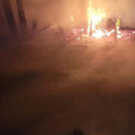
Происшествия
14.05.2026 09:56
391
В ночь с 13 на 14 мая в Назарове на улице Кутузова
загорелись жилой дом и хозпостройки. Произошли хлопки
двух газовых баллонов. Общая площадь возгорания
составила 250 квадратных метров. С огнём боролись 10
человек, 4 единицы техники.
В результате случившегося погибли два человека, ещё один
пострадал, его госпитализировали.
Следственно-оперативная группа устанавливает
обстоятельства случившегося.
Читайте также
09.08 15:34
На станции Заозёрная произошёл сход с рельсов тележки