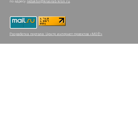
по адресу
redaktor@krasrab.krsn.ru
.
Разработка портала:
Центр интернет-проектов «МОЁ!»