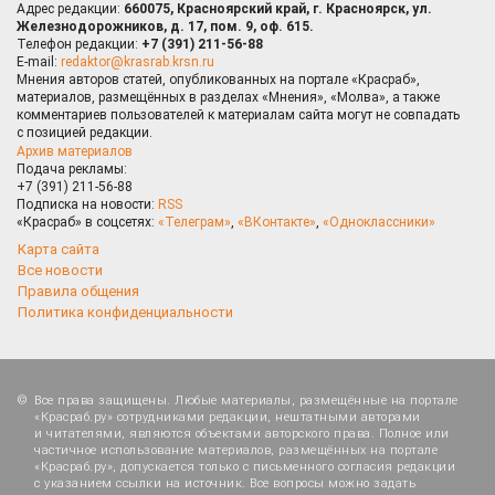
Адрес редакции:
660075, Красноярский край, г. Красноярск, ул.
Железнодорожников, д. 17, пом. 9, оф. 615.
Телефон редакции:
+7 (391) 211-56-88
E-mail:
redaktor@krasrab.krsn.ru
Мнения авторов статей, опубликованных на портале «Красраб»,
материалов, размещённых в разделах «Мнения», «Молва», а также
комментариев пользователей к материалам сайта могут не совпадать
с позицией редакции.
Архив материалов
Подача рекламы:
+7 (391) 211-56-88
Подписка на новости:
RSS
«Красраб» в соцсетях:
«Телеграм»
,
«ВКонтакте»
,
«Одноклассники»
Карта сайта
Все новости
Правила общения
Политика конфиденциальности
Все права защищены. Любые материалы, размещённые на портале
«Красраб.ру» сотрудниками редакции, нештатными авторами
и читателями, являются объектами авторского права. Полное или
частичное использование материалов, размещённых на портале
«Красраб.ру», допускается только с письменного согласия редакции
с указанием ссылки на источник. Все вопросы можно задать