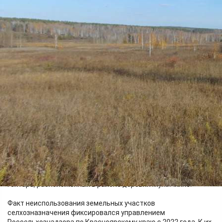
Бизнес
13.05.2026 14:35
430
Фото:
Управление Россельхознадзора по Красноярскому краю
Емельяновский районный суд принял решение об изъятии у
собственника - физического лица - 8 земельных участков
сельскохозяйственного назначения общей площадью 86,9
гектара, расположенных в районе деревни Мужичкино.
Факт неиспользования земельных участков
селхозназначения фиксировался управлением