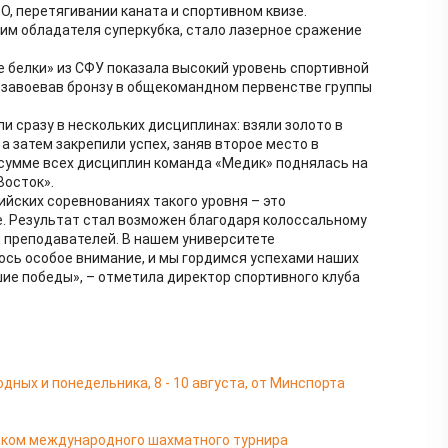
, перетягивании каната и спортивном квизе.
м обладателя суперкубка, стало лазерное сражение
е белки» из СФУ показала высокий уровень спортивной
 завоевав бронзу в общекомандном первенстве группы
 сразу в нескольких дисциплинах: взяли золото в
а затем закрепили успех, заняв второе место в
о сумме всех дисциплин команда «Медик» поднялась на
Восток».
ийских соревнованиях такого уровня – это
. Результат стал возможен благодаря колоссальному
и преподавателей. В нашем университете
ось особое внимание, и мы гордимся успехами наших
шие победы», – отметила директор спортивного клуба
ных и понедельника, 8 - 10 августа, от Минспорта
иком международного шахматного турнира