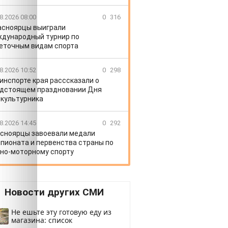
8.2026 08:00
0
316
асноярцы выиграли
дународный турнир по
еточным видам спорта
8.2026 10:52
0
298
инспорте края расссказали о
дстоящем праздновании Дня
культурника
8.2026 14:45
0
292
сноярцы завоевали медали
пионата и первенства страны по
но-моторному спорту
Новости других СМИ
Не ешьте эту готовую еду из
магазина: список