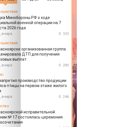
сшествия
ка Минобороны РФ о ходе
иальной военной операции на 7
ста 2026 года
, вчера
0
333
сшествия
расноярске организованная группа
ценировала ДТП для получения
аховых выплат
, вчера
0
283
ес
запретил производство продукции
яса птицы на первом этаже жилого
а
, вчера
0
246
ество
расноярской исправительной
нии № 17 состоялась церемония
косочетания