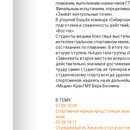
плавании, выполнении нормативов ГТО
Финальным испытанием, определивши
«Захват контрольных точек».
В упорной борьбе команда «Сибирски
подготовки и слаженность действий,
«Восток».
Студенты‑медики блестяще выступили
интеллектуальном спортивном квизе, 
состязаниях по плаванию. В итоге п
вторую ступень пьедестала группы «
«Завоевать второе место во всеросс
действительно значимое достижение
труду самих студентов, их тренеров 
студенческому спорту всегда уделял
спортсменов, надеясь на их дальней
«Медик» КрасГМУ Вера Веснина.
В ТЕМУ
07.08 10:20
Спортивная афиша предстоящих выход
края
05.08 18:11
Осуждённый из Хакасии стал участн