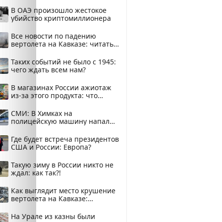
В ОАЭ произошло жестокое
убийство криптомиллионера
Все новости по падению
вертолета на Кавказе: читать
здесь
Таких событий не было с 1945:
чего ждать всем нам?
В магазинах России ажиотаж
из-за этого продукта: что
купить?
СМИ: В Химках на
полицейскую машину напали
и подожгли.
Где будет встреча президентов
США и России: Европа?
Такую зиму в России никто не
ждал: как так?!
Как выглядит место крушение
вертолета на Кавказе:
смотреть
На Урале из казны были