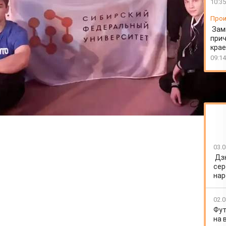
10:35
Прои
Зам
прич
крае
09:14
03.0
Дз
сер
нар
02.0
Фут
на 