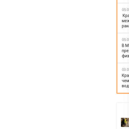
05.0
Кр
меж
рак
05.0
В М
пре
физ
03.0
Кра
чем
вод