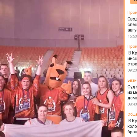
 спорта
Прои
Свод
спец
авгу
16:53
Прои
В К
инс
стр
09:23
Бизн
Суд 
из м
дом
08:43
Общ
В К
коло
бра