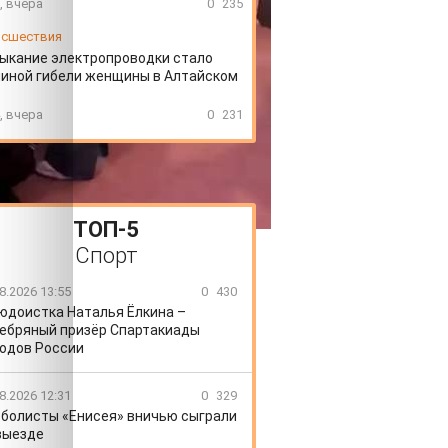
, вчера
0
235
сшествия
ыкание электропроводки стало
иной гибели женщины в Алтайском
, вчера
0
231
ТОП-5
Спорт
8.2026 13:55
0
430
юдоистка Наталья Ёлкина –
ебряный призёр Спартакиады
одов России
8.2026 12:31
0
329
болисты «Енисея» вничью сыграли
выезде