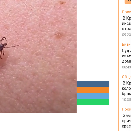
лещевыми
Прои
В К
инс
стр
09:23
Бизн
Суд 
из м
дом
08:43
Общ
В К
коло
бра
10:35
Прои
Зам
прич
крае