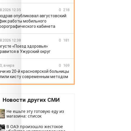
8.2026 12:35
0
218
здрав опубликовал августовский
фик работы мобильного
орографического кабинета
8.2026 12:38
0
181
вгусте «Поезд здоровья»
равится в Ужурский округ
0, вчера
0
169
ачи из 20-й красноярской больницы
лили кисту современным методом
Новости других СМИ
Не ешьте эту готовую еду из
магазина: список
В ОАЭ произошло жестокое