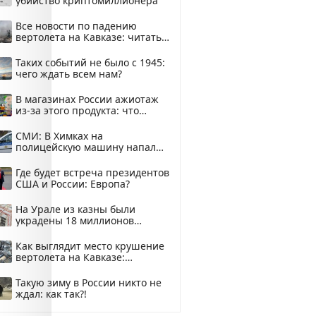
убийство криптомиллионера
Все новости по падению
вертолета на Кавказе: читать
здесь
Таких событий не было с 1945:
чего ждать всем нам?
В магазинах России ажиотаж
из-за этого продукта: что
купить?
СМИ: В Химках на
полицейскую машину напали
и подожгли.
Где будет встреча президентов
США и России: Европа?
На Урале из казны были
украдены 18 миллионов
рублей
Как выглядит место крушение
вертолета на Кавказе:
смотреть
Такую зиму в России никто не
ждал: как так?!