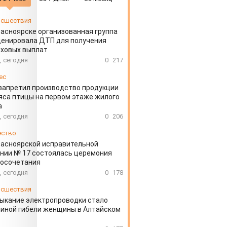
сшествия
расноярске организованная группа
ценировала ДТП для получения
аховых выплат
, сегодня
0
217
ес
запретил производство продукции
яса птицы на первом этаже жилого
а
, сегодня
0
206
ество
расноярской исправительной
нии № 17 состоялась церемония
косочетания
, сегодня
0
178
сшествия
ыкание электропроводки стало
иной гибели женщины в Алтайском