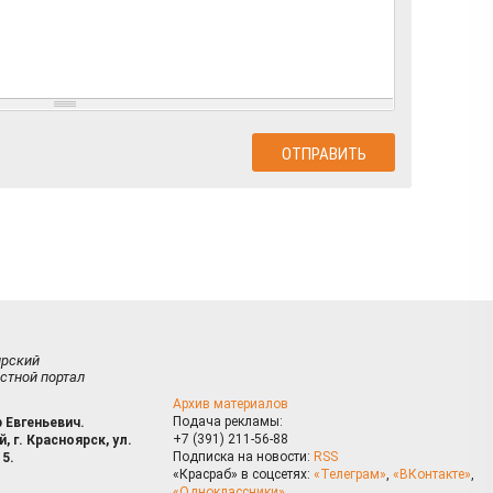
ирский
стной портал
Архив материалов
Подача рекламы:
 Евгеньевич.
+7 (391) 211-56-88
, г. Красноярск, ул.
Подписка на новости:
RSS
15.
«Красраб» в соцсетях:
«Телеграм»
,
«ВКонтакте»
,
«Одноклассники»