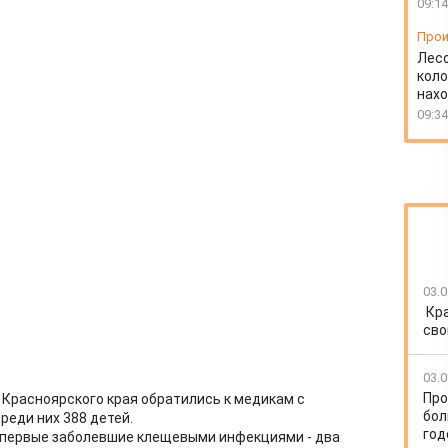
09:14
Прои
Лесо
коло
нахо
09:34
03.0
Кр
сво
03.0
Про
Красноярского края обратились к медикам с
бол
реди них 388 детей.
год
 первые заболевшие клещевыми инфекциями - два