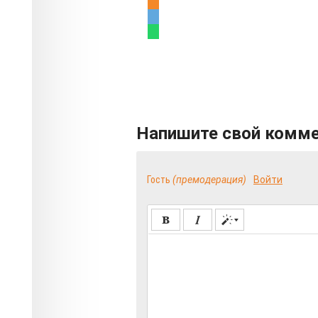
Напишите свой комм
Гость
(премодерация)
Войти