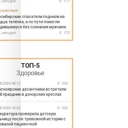
, сегодня
0
177
сшествия
сибирские спасатели подняли из
дца телёнка, а по пути помогли
дившемуся без сознания мужчине
, сегодня
0
175
ТОП-5
Здоровье
8.2026 08:12
0
330
асноярские десантники встретили
й праздник в донорских креслах
8.2026 16:30
0
302
куратура проверила детскую
ьницу после тревожной истории с
овалой пациенткой