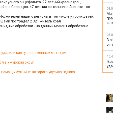
 вирусного энцефалита. 27-летний красноярец
айоне Солонцов, 47-летняя жительница Ачинска - на
03.0
Мин
-х жителей нашего региона, в том числе у троих детей.
гра
лещами пострадал 2 321 житель края.
флю
ицидные обработки - на данный момент обработано
05.0
В а
отп
ы удалили кисту современным методом
15:4
Вр
ся в Ужурский округ
уда
 помощь мужчине, которого укусила гадюка