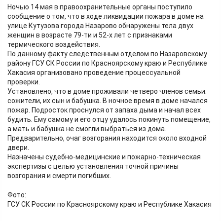
Ночью 14 мая в правоохранительные органы поступило
сообщение о том, что в ходе ликвидации пожара в доме на
улице Кутузова города Назарово обнаружены тела двух
женщин в возрасте 79-ти и 52-х лет с признаками
термического воздействия.
По данному факту следственным отделом по Назаровскому
району ГСУ СК России по Красноярскому краю и Республике
Хакасия организовано проведение процессуальной
проверки.
Установлено, что в доме проживали четверо членов семьи:
сожители, их сын и бабушка. В ночное время в доме начался
пожар. Подросток проснулся от запаха дыма и начал всех
будить. Ему самому и его отцу удалось покинуть помещение,
а мать и бабушка не смогли выбраться из дома.
Предварительно, очаг возгорания находится около входной
двери.
Назначены судебно-медицинские и пожарно-техническая
экспертизы с целью установления точной причины
возгорания и смерти погибших.
Фото:
ГСУ СК России по Красноярскому краю и Республике Хакасия