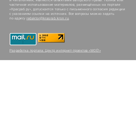
и читателями, являются объектами авторского права. Полное или
частичное использование материалов, размещённых на портале
«Красраб.ру», допускается только с письменного согласия редакции
с указанием ссылки на источник. Все вопросы можно задать
по адресу
redaktor@krasrab.krsn.ru
.
Разработка портала:
Центр интернет-проектов «МОЁ!»