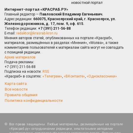
новостной портал
Интернет-портал «КРАСРАБ.РУ»
Главный редактор —
Павловский Владимир Евгеньевич.
Адрес редакции:
660075, Красноярский край, г. Красноярск, ул.
Железнодорожников, д. 17, пом. 9, оф. 615.
Телефон редакции:
+7 (391) 211-56-88
E-mail:
redaktor@krasrab.krsn.ru
Мнения авторов статей, опубликованных на портале «Красраб»,
материалов, размещённых в разделах «Мнения», «Молва», а также
комментариев пользователей к материалам сайта могут не совпадать
с позицией редакции.
Архив материалов
Подача рекламы:
+7 (391) 211-56-88
Подписка на новости:
RSS
«Красраб» в соцсетях:
«Телеграм»
,
«ВКонтакте»
,
«Одноклассники»
Карта сайта
Все новости
Правила общения
Политика конфиденциальности
Все права защищены. Любые материалы, размещённые на портале
«Красраб.ру» сотрудниками редакции, нештатными авторами