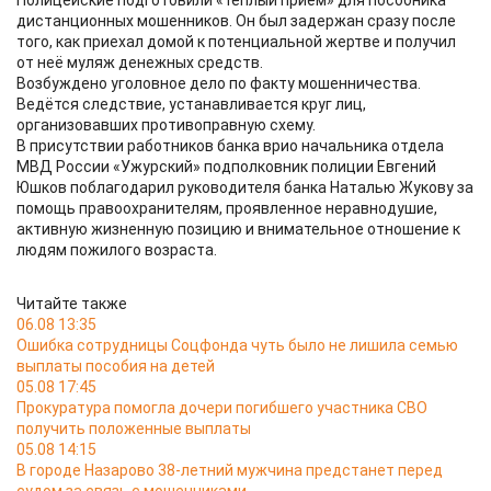
дистанционных мошенников. Он был задержан сразу после
того, как приехал домой к потенциальной жертве и получил
от неё муляж денежных средств.
Возбуждено уголовное дело по факту мошенничества.
Ведётся следствие, устанавливается круг лиц,
организовавших противоправную схему.
В присутствии работников банка врио начальника отдела
МВД России «Ужурский» подполковник полиции Евгений
Юшков поблагодарил руководителя банка Наталью Жукову за
помощь правоохранителям, проявленное неравнодушие,
активную жизненную позицию и внимательное отношение к
людям пожилого возраста.
Читайте также
06.08 13:35
Ошибка сотрудницы Соцфонда чуть было не лишила семью
выплаты пособия на детей
05.08 17:45
Прокуратура помогла дочери погибшего участника СВО
получить положенные выплаты
05.08 14:15
В городе Назарово 38-летний мужчина предстанет перед
судом за связь с мошенниками