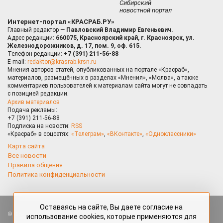
Сибирский
новостной портал
Интернет-портал «КРАСРАБ.РУ»
Главный редактор —
Павловский Владимир Евгеньевич.
Адрес редакции:
660075, Красноярский край, г. Красноярск, ул.
Железнодорожников, д. 17, пом. 9, оф. 615.
Телефон редакции:
+7 (391) 211-56-88
E-mail:
redaktor@krasrab.krsn.ru
Мнения авторов статей, опубликованных на портале «Красраб»,
материалов, размещённых в разделах «Мнения», «Молва», а также
комментариев пользователей к материалам сайта могут не совпадать
с позицией редакции.
Архив материалов
Подача рекламы:
+7 (391) 211-56-88
Подписка на новости:
RSS
«Красраб» в соцсетях:
«Телеграм»
,
«ВКонтакте»
,
«Одноклассники»
Карта сайта
Все новости
Правила общения
Политика конфиденциальности
Оставаясь на сайте, Вы даете согласие на
Все права защищены. Любые материалы, размещённые на портале
использование cookies, которые применяются для
«Красраб.ру» сотрудниками редакции, нештатными авторами