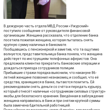
В дежурную часть отдела МВД России «Ужурский»
поступило сообщение от руководителя финансовой
организации. Женщина рассказала, что отделение банка
посетила пожилая женщина, которая пыталась снять
крупную сумму наличных в банкомате.
Пообщавшись с пенсионеркой и заметив, что та ощутимо
волнуется, представительница банка поняла, что женщина
действует по инструкциям телефонных аферистов. Она
предложила клиентке прекратить банковские операции и
дождаться приезда сотрудников полиции.
Прибывшие стражи порядка выяснили, что накануне 86-
летней женщине позвонил незнакомец и сообщил, что её
средства, хранящиеся в банке, пытаются похитить. Ей
рекомендовали снять деньги со счёта и передать курьеру,
который отнесёт наличные «сотрудникам силовых структур»
якобы для безопасного хранения. Введённая в заблуждение
женщина направилась в банк и при снятии крупной суммы
была замечена бдительной работницей.
Полицейские подготовили «теплый приём» для пособника