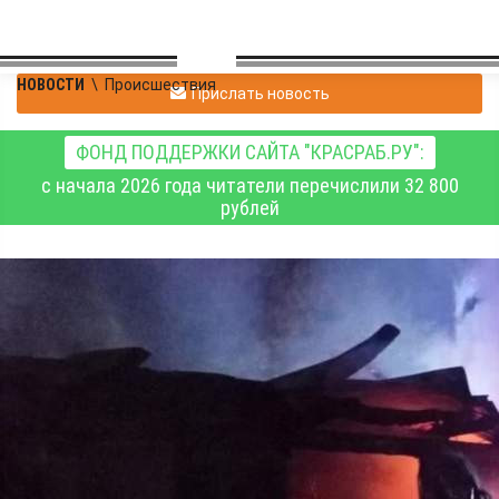
НОВОСТИ
\
Происшествия
Прислать новость
ФОНД ПОДДЕРЖКИ САЙТА "КРАСРАБ.РУ":
с начала 2026 года читатели перечислили 32 800
рублей
В Новокузнецке
замыкание стало
причиной пожара, во
время которого
пострадали двое детей