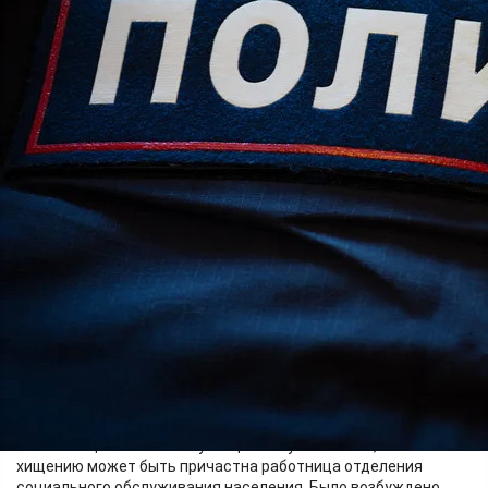
Происшествия
11.06.2026 12:15
344
В городе Ленинске-Кузнецком вынесен обвинительный
приговор по уголовному делу, возбужденному в отношении
60-летней местной жительницы. Она обвинялась в
мошенничестве.
В январе 2025 года в отдел МВД России «Ленинск-
Кузнецкий» поступили материалы проверки, проведённой
прокуратурой и правлением ФСБ России по Кемеровской
области. Сотрудники правоохранительных органов выявили
факт мошеннических действий с квартирой 101-летней
жительницы Ленинска-Кузнецкого и установили, что к
хищению может быть причастна работница отделения
социального обслуживания населения. Было возбуждено