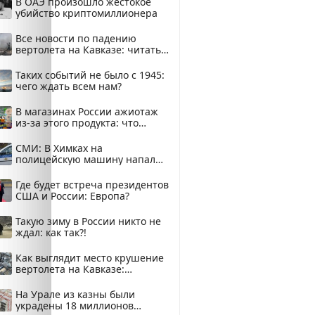
В ОАЭ произошло жестокое
убийство криптомиллионера
Все новости по падению
вертолета на Кавказе: читать
здесь
Таких событий не было с 1945:
чего ждать всем нам?
В магазинах России ажиотаж
из-за этого продукта: что
купить?
СМИ: В Химках на
полицейскую машину напали
и подожгли.
Где будет встреча президентов
США и России: Европа?
Такую зиму в России никто не
ждал: как так?!
Как выглядит место крушение
вертолета на Кавказе:
смотреть
На Урале из казны были
украдены 18 миллионов