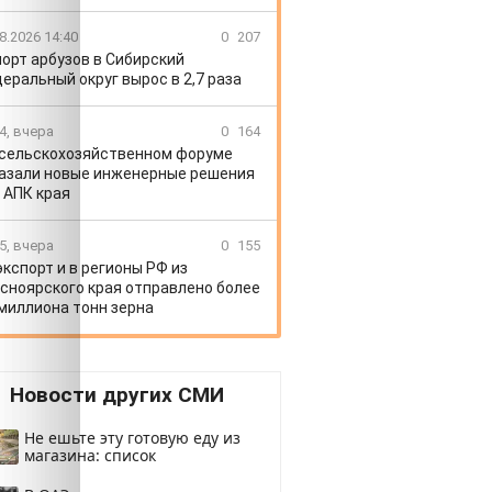
8.2026 14:40
0
207
орт арбузов в Сибирский
еральный округ вырос в 2,7 раза
4, вчера
0
164
 сельскохозяйственном форуме
азали новые инженерные решения
 АПК края
5, вчера
0
155
экспорт и в регионы РФ из
сноярского края отправлено более
 миллиона тонн зерна
Новости других СМИ
Не ешьте эту готовую еду из
магазина: список