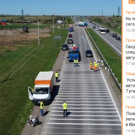
ля дорожной
Прои
На т
сего
12:26
Прои
Свод
спец
авгу
17:56
Общ
Усп
авто
Туг
10:43
Прои
Поя
легк
в Ир
14:43