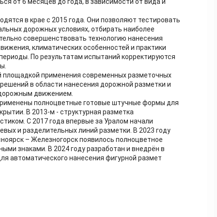
ся от 6 месяцев до года, в зависимости от вида и
дятся в крае с 2015 года. Они позволяют тестировать
альных дорожных условиях, отбирать наиболее
тельно совершенствовать технологию нанесения
движения, климатических особенностей и практики
 периоды. По результатам испытаний корректируются
ы.
й площадкой применения современных разметочных
 решений в области нанесения дорожной разметки и
 дорожным движением.
и применены полноцветные готовые штучные формы для
рытии. В 2013-м - структурная разметка
стиком. С 2017 года впервые за Уралом начали
евых и разделительных линий разметки. В 2023 году
сноярск – Железногорск появилось полноцветное
ми знаками. В 2024 году разработан и внедрён в
для автоматического нанесения фигурной размет