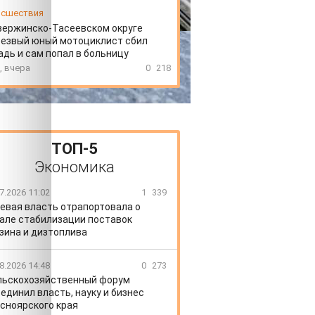
сшествия
зержинско-Тасеевском округе
резвый юный мотоциклист сбил
дь и сам попал в больницу
, вчера
0
218
ТОП-5
Экономика
7.2026 11:02
1
339
евая власть отрапортовала о
але стабилизации поставок
зина и дизтоплива
8.2026 14:48
0
273
льскохозяйственный форум
единил власть, науку и бизнес
сноярского края