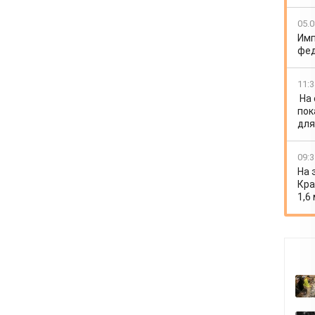
05.0
Имп
фед
11:3
На
пок
для
09:3
На 
Кра
1,6