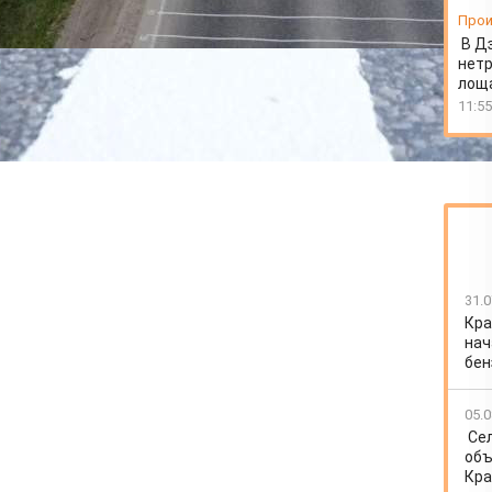
Прои
В Д
нет
лоща
11:55
31.0
Кра
нач
бен
05.0
Се
объ
Кра