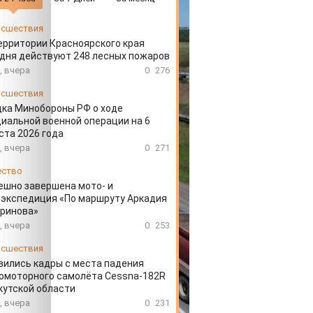
сшествия
ерритории Красноярского края
дня действуют 248 лесных пожаров
, вчера
0
276
сшествия
ка Минобороны РФ о ходе
иальной военной операции на 6
ста 2026 года
, вчера
0
271
ество
ешно завершена мото- и
экспедиция «По маршруту Аркадия
аринова»
, вчера
0
253
сшествия
вились кадры с места падения
омоторного самолёта Cessna-182R
кутской области
, вчера
0
231