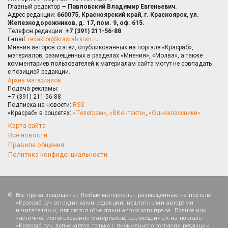
Главный редактор —
Павловский Владимир Евгеньевич.
Адрес редакции:
660075, Красноярский край, г. Красноярск, ул.
Железнодорожников, д. 17, пом. 9, оф. 615.
Телефон редакции:
+7 (391) 211-56-88
E-mail:
redaktor@krasrab.krsn.ru
Мнения авторов статей, опубликованных на портале «Красраб»,
материалов, размещённых в разделах «Мнения», «Молва», а также
комментариев пользователей к материалам сайта могут не совпадать
с позицией редакции.
Архив материалов
Подача рекламы:
+7 (391) 211-56-88
Подписка на новости:
RSS
«Красраб» в соцсетях:
«Телеграм»
,
«ВКонтакте»
,
«Одноклассники»
Карта сайта
Все новости
Правила общения
Политика конфиденциальности
Все права защищены. Любые материалы, размещённые на портале
«Красраб.ру» сотрудниками редакции, нештатными авторами
и читателями, являются объектами авторского права. Полное или
частичное использование материалов, размещённых на портале
«Красраб.ру», допускается только с письменного согласия редакции