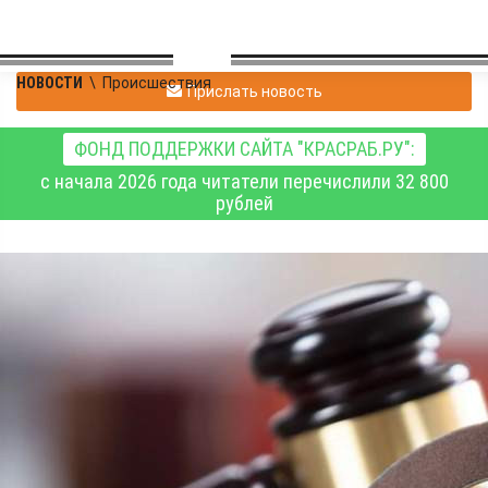
НОВОСТИ
\
Происшествия
Прислать новость
ФОНД ПОДДЕРЖКИ САЙТА "КРАСРАБ.РУ":
с начала 2026 года читатели перечислили 32 800
рублей
В красноярской колонии
строгого режима
осуждённый пытался
дать взятку начальнику
отряда