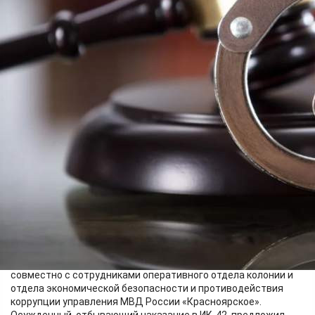
Происшествия
11.06.2026 10:24
397
Фото:
Пресс-служба ГУФСИН России по Красноярскому краю
Попытку дачи взятки начальнику отряда отдела по
воспитательной работе с осуждёнными исправительной
колонии № 42 пресекли сотрудники управления собственной
безопасности ГУФСИН России по Красноярскому краю
совместно с сотрудниками оперативного отдела колонии и
отдела экономической безопасности и противодействия
коррупции управления МВД России «Красноярское».