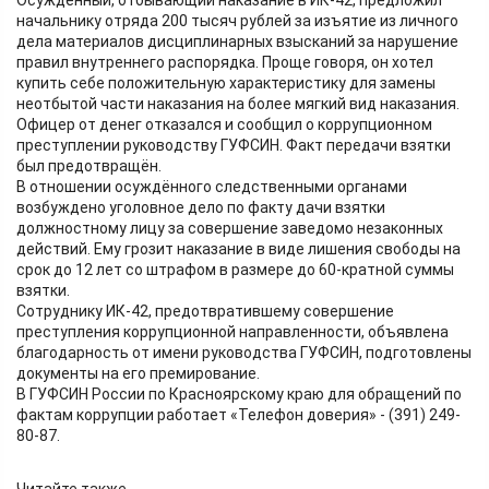
Осужденный, отбывающий наказание в ИК-42, предложил
начальнику отряда 200 тысяч рублей за изъятие из личного
дела материалов дисциплинарных взысканий за нарушение
правил внутреннего распорядка. Проще говоря, он хотел
купить себе положительную характеристику для замены
неотбытой части наказания на более мягкий вид наказания.
Офицер от денег отказался и сообщил о коррупционном
преступлении руководству ГУФСИН. Факт передачи взятки
был предотвращён.
В отношении осуждённого следственными органами
возбуждено уголовное дело по факту дачи взятки
должностному лицу за совершение заведомо незаконных
действий. Ему грозит наказание в виде лишения свободы на
срок до 12 лет со штрафом в размере до 60-кратной суммы
взятки.
Сотруднику ИК-42, предотвратившему совершение
преступления коррупционной направленности, объявлена
благодарность от имени руководства ГУФСИН, подготовлены
документы на его премирование.
В ГУФСИН России по Красноярскому краю для обращений по
фактам коррупции работает «Телефон доверия» - (391) 249-
80-87.