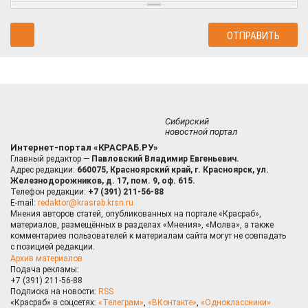
Сибирский
новостной портал
Интернет-портал «КРАСРАБ.РУ»
Главный редактор —
Павловский Владимир Евгеньевич.
Адрес редакции:
660075, Красноярский край, г. Красноярск, ул.
Железнодорожников, д. 17, пом. 9, оф. 615.
Телефон редакции:
+7 (391) 211-56-88
E-mail:
redaktor@krasrab.krsn.ru
Мнения авторов статей, опубликованных на портале «Красраб»,
материалов, размещённых в разделах «Мнения», «Молва», а также
комментариев пользователей к материалам сайта могут не совпадать
с позицией редакции.
Архив материалов
Подача рекламы:
+7 (391) 211-56-88
Подписка на новости:
RSS
«Красраб» в соцсетях:
«Телеграм»
,
«ВКонтакте»
,
«Одноклассники»