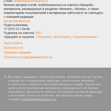
E-mail:
redaktor@krasrab.krsn.ru
Мнения авторов статей, опубликованных на портале «Красраб»,
материалов, размещённых в разделах «Мнения», «Молва», а также
комментариев пользователей к материалам сайта могут не совпадать
с позицией редакции.
Архив материалов
Подача рекламы:
+7 (391) 211-56-88
Подписка на новости:
RSS
«Красраб» в соцсетях:
«Телеграм»
,
«ВКонтакте»
,
«Одноклассники»
Карта сайта
Все новости
Правила общения
Политика конфиденциальности
Все права защищены. Любые материалы, размещённые на портале
«Красраб.ру» сотрудниками редакции, нештатными авторами
и читателями, являются объектами авторского права. Полное или
частичное использование материалов, размещённых на портале
«Красраб.ру», допускается только с письменного согласия редакции
с указанием ссылки на источник. Все вопросы можно задать
по адресу
redaktor@krasrab.krsn.ru
.