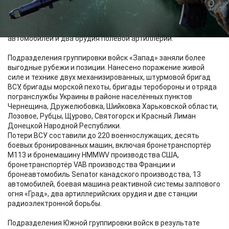
Хотень, Могрица, Рясное и Новая Сечь.
Противник потерял более 205 военнослужащих, танк,
бронеавтомобиль HMMWV производства США, пять
автомобилей и два орудия полевой артиллерии.
Подразделения группировки войск «Запад» заняли более
выгодные рубежи и позиции. Нанесено поражение живой
силе и технике двух механизированных, штурмовой бригад
ВСУ, бригады морской пехоты, бригады теробороны и отряда
погранслужбы Украины в районе населённых пунктов
Чернещина, Дружелюбовка, Шийковка Харьковской области,
Лозовое, Рубцы, Щурово, Святогорск и Красный Лиман
Донецкой Народной Республики.
Потери ВСУ составили до 220 военнослужащих, десять
боевых бронированных машин, включая бронетранспортёр
М113 и бронемашину HMMWV производства США,
бронетранспортёр VAB производства Франции и
бронеавтомобиль Senator канадского производства, 13
автомобилей, боевая машина реактивной системы залпового
огня «Град», два артиллерийских орудия и две станции
радиоэлектронной борьбы.
Подразделения Южной группировки войск в результате