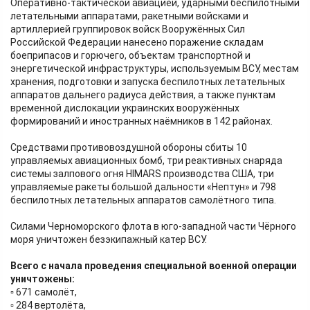
Оперативно-тактической авиацией, ударными беспилотными
летательными аппаратами, ракетными войсками и
артиллерией группировок войск Вооружённых Сил
Российской Федерации нанесено поражение складам
боеприпасов и горючего, объектам транспортной и
энергетической инфраструктуры, используемым ВСУ, местам
хранения, подготовки и запуска беспилотных летательных
аппаратов дальнего радиуса действия, а также пунктам
временной дислокации украинских вооружённых
формирований и иностранных наёмников в 142 районах.
Средствами противовоздушной обороны сбиты 10
управляемых авиационных бомб, три реактивных снаряда
системы залпового огня HIMARS производства США, три
управляемые ракеты большой дальности «Нептун» и 798
беспилотных летательных аппаратов самолётного типа.
Силами Черноморского флота в юго-западной части Чёрного
моря уничтожен безэкипажный катер ВСУ.
Всего с начала проведения специальной военной операции
уничтожены:
▫️ 671 самолёт,
▫️ 284 вертолёта,