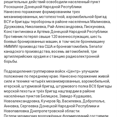
решительных действий освободили населенный пункт
Роскошное Донецкой Народной Республики.
Нанесено поражение формированиям трех
механизированных, мотопехотной, аэромобильной бригад
ВСУ и бригады теробороны в районе населённых Малиновка,
Дружковка, Николаевка, Рай-Александровка, Пискуновка,
Константиновка и Артёма Донецкой Народной Республики.
Противник потерял свыше 120 военнослужащих, шесть
боевых бронированных машин, в том числе бронемашину
HMMWV производства США и бронеавтомобиль Senator
канадского производства, восемь автомобилей, три
артиллерийских орудия и станцию радиоэлектронной
борьбы.
Подразделения группировки войск «Центр» улучшили
положение по переднему краю. Нанесено поражение живой
силе и технике четырёх механизированных, аэромобильной,
егерской, штурмовой бригад, штурмового полка ВСУ, бригады
морской пехоты и трёх бригад нацгвардии в районе
населённых пунктов Белицкое, Завидо-Кудашево,
Новоалександровка, Кучеров Яр, Василевка, Доброполье,
Анновка, Сергеевка Донецкой Народной Республики и
Новопавловка Днепропетровской области.
Потери украинских вооружённых формирований составили