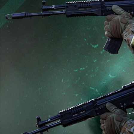
Происшествия
11.06.2026 16:40
815
Фото:
Минобороны России
В результате решительных действий подразделений
группировки войск «Север» установлен контроль над
населённым пунктом Охримовка Харьковской области.
Нанесено поражение формированиям двух
механизированных бригад ВСУ и бригады теробороны в
районе населённых пунктов Жовтневое, Басово, Варваровка
и Казачья Лопань Харьковской области.
В Сумской области нанесено поражение живой силе и
технике механизированной бригады ВСУ и двух бригад
теробороны в районе населённых пунктов Иволжанское,