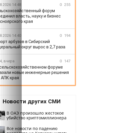
8.2026 14:48
0
255
льскохозяйственный форум
единил власть, науку и бизнес
сноярского края
8.2026 14:40
0
194
орт арбузов в Сибирский
еральный округ вырос в 2,7 раза
4, вчера
0
147
 сельскохозяйственном форуме
азали новые инженерные решения
 АПК края
Новости других СМИ
В ОАЭ произошло жестокое
убийство криптомиллионера
Все новости по падению