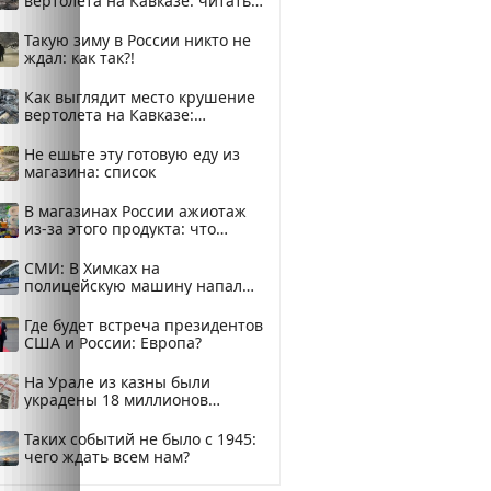
вертолета на Кавказе: читать
здесь
Такую зиму в России никто не
ждал: как так?!
Как выглядит место крушение
вертолета на Кавказе:
смотреть
Не ешьте эту готовую еду из
магазина: список
В магазинах России ажиотаж
из-за этого продукта: что
купить?
СМИ: В Химках на
полицейскую машину напали
и подожгли.
Где будет встреча президентов
США и России: Европа?
На Урале из казны были
украдены 18 миллионов
рублей
Таких событий не было с 1945:
чего ждать всем нам?