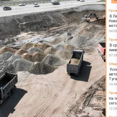
Прои
В Л
Ново
мот
04:03
Прои
В ср
ликв
07:29
Общ
Усп
авто
Туг
10:43
Прои
На т
сего
12:26