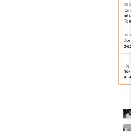
05.0
Се
объ
Кра
05.0
Имп
фед
11:3
На
пок
для