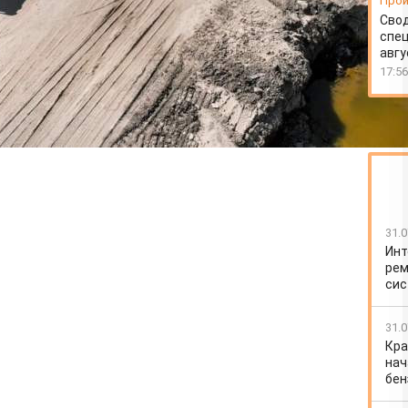
Прои
Свод
спец
авгу
17:56
31.0
Инт
рем
сис
31.0
Кра
нач
бен