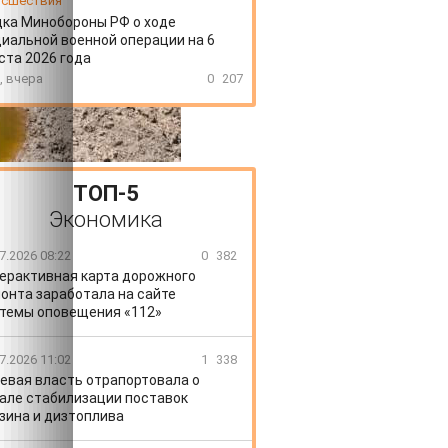
сшествия
ка Минобороны РФ о ходе
иальной военной операции на 6
ста 2026 года
, вчера
0
207
ТОП-5
Экономика
7.2026 08:22
0
382
ерактивная карта дорожного
онта заработала на сайте
темы оповещения «112»
7.2026 11:02
1
338
евая власть отрапортовала о
але стабилизации поставок
зина и дизтоплива