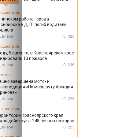
сшествия
енинском районе города
сибирска в ДТП погиб водитель
оцикла
, вчера
0
326
сшествия
еду, 5 августа, в Красноярском крае
идировали 13 пожаров
, вчера
0
246
ество
ешно завершена мото- и
экспедиция «По маршруту Аркадия
аринова»
, вчера
0
228
сшествия
ерритории Красноярского края
дня действуют 248 лесных пожаров
, вчера
0
225