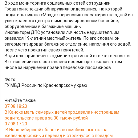
В ходе мониторинга социальных сетей сотрудники
Госавтоинспекции обнаружили видеозапись, на которой
водитель пикапа «Мазда» перевозил пассажиров по одной из
улиц краевого центра в импровизированном бассейне,
оборудованном в багажнике машины.
Инспекторы ДПС установили личность нарушителя, им
оказался 19-летний местный житель. По его словам, он
загерметизировал багажное отделение, наполнил его водой,
после чего прокатил своих приятелей.
Водитель привлечён к административной ответственности.
В отношении него составлено восемь протоколов, в том
числе за нарушение правил перевозки пассажиров.
Фото:
ГУ МВД России по Красноярскому краю
Читайте также
07.08 18:20
В Канске мать семерых детей продавала иностранцам
родительские права за 30 тысяч рублей
07.08 17:20
В Новосибирской области автомобиль выехал на
железнодорожный переезд и столкнулся с поездом