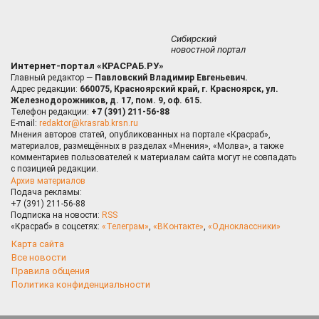
Сибирский
новостной портал
Интернет-портал «КРАСРАБ.РУ»
Главный редактор —
Павловский Владимир Евгеньевич.
Адрес редакции:
660075, Красноярский край, г. Красноярск, ул.
Железнодорожников, д. 17, пом. 9, оф. 615.
Телефон редакции:
+7 (391) 211-56-88
E-mail:
redaktor@krasrab.krsn.ru
Мнения авторов статей, опубликованных на портале «Красраб»,
материалов, размещённых в разделах «Мнения», «Молва», а также
комментариев пользователей к материалам сайта могут не совпадать
с позицией редакции.
Архив материалов
Подача рекламы:
+7 (391) 211-56-88
Подписка на новости:
RSS
«Красраб» в соцсетях:
«Телеграм»
,
«ВКонтакте»
,
«Одноклассники»
Карта сайта
Все новости
Правила общения
Политика конфиденциальности