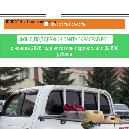
НОВОСТИ
\
Происшествия
Прислать новость
ФОНД ПОДДЕРЖКИ САЙТА "КРАСРАБ.РУ":
с начала 2026 года читатели перечислили 32 800
рублей
В Красноярске
привлекли к
ответственности
водителя, устроившего
«аквапарк» на колёсах