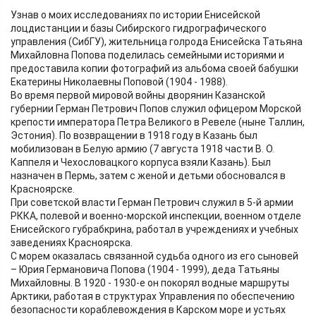
Узнав о моих исследованиях по истории Енисейской
лоцдистанции и базы Сибирского гидрографического
управления (СибГУ), жительница голрода Енисейска Татьяна
Михайловна Попова поделилась семейными историями и
предоставила копии фотографий из альбома своей бабушки
Екатерины Николаевны Поповой (1904 - 1988).
Во время первой мировой войны дворянин Казанской
губернии Герман Петрович Попов служил офицером Морской
крепости императора Петра Великого в Ревеле (ныне Таллин,
Эстония). По возвращении в 1918 году в Казань был
мобилизован в Белую армию (7 августа 1918 части В. О.
Каппеля и Чехословацкого корпуса взяли Казань). Был
назначен в Пермь, затем с женой и детьми обосновался в
Красноярске.
При советской власти Герман Петрович служил в 5-й армии
РККА, полевой и военно-морской инспекции, военном отделе
Енисейского губрабкрина, работал в учреждениях и учебных
заведениях Красноярска.
С морем оказалась связанной судьба одного из его сыновей
– Юрия Германовича Попова (1904 - 1999), деда Татьяны
Михайловны. В 1920 - 1930-е он покорял водные маршруты
Арктики, работая в структурах Управления по обеспечению
безопасности кораблевождения в Карском море и устьях