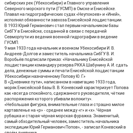
сибирских рек (Убекосибири) и Главного управления
Северного морского пути (ГУСМП) в Омске и Енисейске.
Плавал на гидрографических судах «Неупокоев» и «Иней»,
исполнял обязанности завхоза Енисейской лоцдистанции.
В 1933 Юрий Германович стал первым начальником базы
СибГУ в Енисейске, созданной в связи с передачей
Севморпути из ведения военной гидрографии в ведение
ГУСМП.
9 мая 1933 года начальник и военком Убекосибири И. В.
Андреев-Долгов и заместитель начальника СибГУ В. И.
Воробьёв подписали приказ: «Начальнику Енисейской
лоцдистанции командиру резерва РККА Шабунину А. И. сдать
дела, денежные суммы и печати Енисейской лоцдистанции
Убекосибири назначенному Попову Ю. Г.»
В «Дневнике пути», написанном в навигацию 1933 года,
моряк Енисейской базы В. В. Коневский характеризует Попова
как «всегда спокойного, сдержанного руководителя, чёткие
распоряжения которого убивали волокиту».
«Небольшая фигурка, внимательные глаза и страшно милое
картавленье на «р» - среднее между «г» и «х». Чёрная
рубашка и старая чёрная морская фуражка. Знаменитый,
самый обходительный человек, заместитель начальника
экспедиции Юрий Германович Попов», - записал Коневский в
своём дневнике.