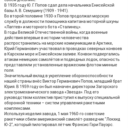
В 1935 году Ю. Г. Попов сдал дела начальника Енисейской
базы А. В. Семушину (1909 - 1941).
Во второй половине 1930-х Попов продолжал морскую
службу в должности помощника капитана моторной шхуны
«Лаптев» и моторного бота «Сталинец».
В годы Великой Отечественной войны, когда военные
действия впервые в истории человечества
распространились на морские коммуникации в Арктике,
Юрий Германович участвовал в проводках северных конвоев
в Карском море и Енисейском заливе. Конвои подвергались
атакам немецких самолётов и подводных лодок, опасность
представляли установленные вражеским флотом минные
поля.
Значительный вклад в укрепление обороноспособности
нашей страны внёс Виктор Германович Попов, младший брат
Юрия. В 1959 году он был назначен директором Загорского
электромеханического завода «Звезда». Под его
руководством коллектив приступил к выпуску специальной
оборонной техники – систем управления ракетными
комплексами.
Используя изделия завода, 1 мая 1960-го советские
ракетчики сбили американский самолёт-разведчик "Локхид
Ю-2", который пилотировал лётчик Фрэнсис Гэри Пауэрс.