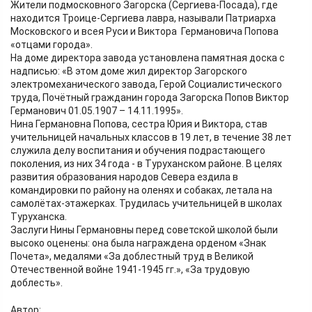
Жители подмосковного Загорска (Сергиева-Посада), где
находится Троице-Сергиева лавра, называли Патриарха
Московского и всея Руси и Виктора Германовича Попова
«отцами города».
На доме директора завода установлена памятная доска с
надписью: «В этом доме жил директор Загорского
электромеханического завода, Герой Социалистического
труда, Почётный гражданин города Загорска Попов Виктор
Германович 01.05.1907 – 14.11.1995».
Нина Германовна Попова, сестра Юрия и Виктора, став
учительницей начальных классов в 19 лет, в течение 38 лет
служила делу воспитания и обучения подрастающего
поколения, из них 34 года - в Туруханском районе. В целях
развития образования народов Севера ездила в
командировки по району на оленях и собаках, летала на
самолётах-этажерках. Трудилась учительницей в школах
Туруханска.
Заслуги Нины Германовны перед советской школой были
высоко оценены: она была награждена орденом «Знак
Почета», медалями «За доблестный труд в Великой
Отечественной войне 1941-1945 гг.», «За трудовую
доблесть».
Автор: