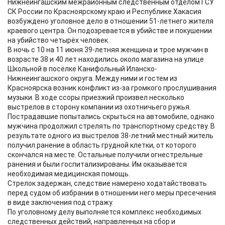
Нижнеингашским межрайонным следственным отделом ГСУ
СК России по Красноярскому краю и Республике Хакасия
возбуждено уголовное дело в отношении 51-летнего жителя
краевого центра. Он подозревается в убийстве и покушении
на убийство четырёх человек.
В ночь с 10 на 11 июня 39-летняя женщина и трое мужчин в
возрасте 38 и 40 лет находились около магазина на улице
Школьной в посёлке Канифольный Иланско-
Нижнеингашского округа. Между ними и гостем из
Красноярска возник конфликт из-за громкого прослушивания
музыки. В ходе ссоры приезжий произвел несколько
выстрелов в сторону компании из охотничьего ружья.
Пострадавшие попытались скрыться на автомобиле, однако
мужчина продолжил стрелять по транспортному средству. В
результате одного из выстрелов 38-летний местный житель
получил ранение в область грудной клетки, от которого
скончался на месте. Остальные получили огнестрельные
ранения и были госпитализированы. Им оказывается
необходимая медицинская помощь.
Стрелок задержан, следствие намерено ходатайствовать
перед судом об избрании в отношении него меры пресечения
в виде заключения под стражу.
По уголовному делу выполняется комплекс необходимых
следственных действий, направленных на сбор и