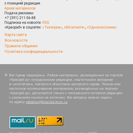
с позицией редакции.
Архив материалов
Подача рекламы:
+7 (391) 211-56-88
Подписка на новости:
RSS
«Красраб» в соцсетях:
«Телеграм»
,
«ВКонтакте»
,
«Одноклассники»
Карта сайта
Все новости
Правила общения
Политика конфиденциальности
Все права защищены. Любые материалы, размещённые на портале
«Красраб.ру» сотрудниками редакции, нештатными авторами
и читателями, являются объектами авторского права. Полное или
частичное использование материалов, размещённых на портале
«Красраб.ру», допускается только с письменного согласия редакции
с указанием ссылки на источник. Все вопросы можно задать
по адресу
redaktor@krasrab.krsn.ru
.