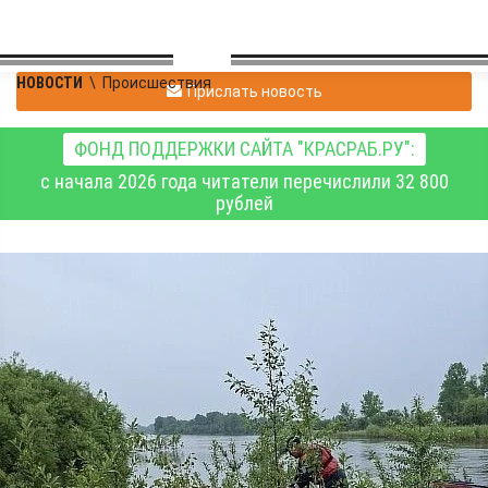
НОВОСТИ
\
Происшествия
Прислать новость
ФОНД ПОДДЕРЖКИ САЙТА "КРАСРАБ.РУ":
с начала 2026 года читатели перечислили 32 800
рублей
На реке Кан
продолжаются поиски
мальчика, утонувшего в
первый день мая