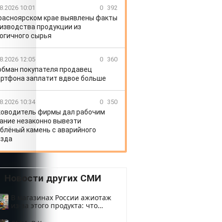
8.2026 10:01
0
392
расноярском крае выявлены факты
изводства продукции из
огичного сырья
8.2026 12:05
0
360
обман покупателя продавец
ртфона заплатит вдвое больше
8.2026 10:34
0
350
ководитель фирмы дал рабочим
ание незаконно вывезти
блёный камень с аварийного
зда
Новости других СМИ
В магазинах России ажиотаж
из-за этого продукта: что
купить?