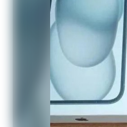
имело явный дефект - выпуклость на 
Покупательница сразу же связалась 
статус самозанятого, признал пробле
вскоре после этого перестал выходит
Не решив конфликт с продавцом, же
управления Роспотребнадзора, котор
составить исковое заявление в суд.
Изучив все обстоятельства дела, суд
Лесосибирска более 233 тысяч рублей,
70 000, моральный вред - 10 000, штр
рублей.
Решение суда пока не вступило в зак
Читайте также
08.08 14:15
В России вступит в силу механизм а
08.08 10:10
Мэрия Красноярска дала добро на ре
07.08 13:20
В крае вовлечены в оборот 3,5 тыся
07.08 08:43
Суд запретил производство продукци
06.08 13:05