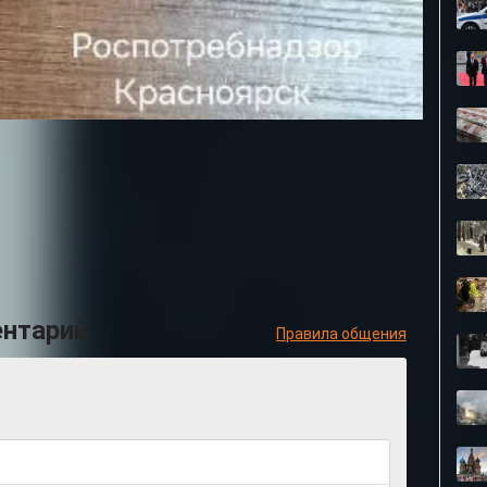
ение за высадку пассажира раньше времени
ентарий
Правила общения