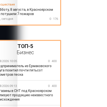
сшествия
бботу, 8 августа, в Красноярском
 потушили 7 пожаров
, сегодня
0
176
ТОП-5
Бизнес
8.2026 10:05
0
400
едприниматель из Ермаковского
уга похитил почти пятьсот
ометров песка
8.2026 09:13
0
400
газины в СНТ под Красноярском
лизуют продукцию неизвестного
исхождения