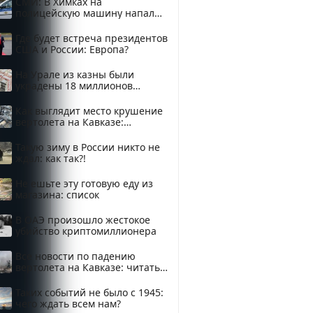
СМИ: В Химках на
полицейскую машину напали
и подожгли.
Где будет встреча президентов
США и России: Европа?
На Урале из казны были
украдены 18 миллионов
рублей
Как выглядит место крушение
вертолета на Кавказе:
смотреть
Такую зиму в России никто не
ждал: как так?!
Не ешьте эту готовую еду из
магазина: список
В ОАЭ произошло жестокое
убийство криптомиллионера
Все новости по падению
вертолета на Кавказе: читать
здесь
Таких событий не было с 1945:
чего ждать всем нам?