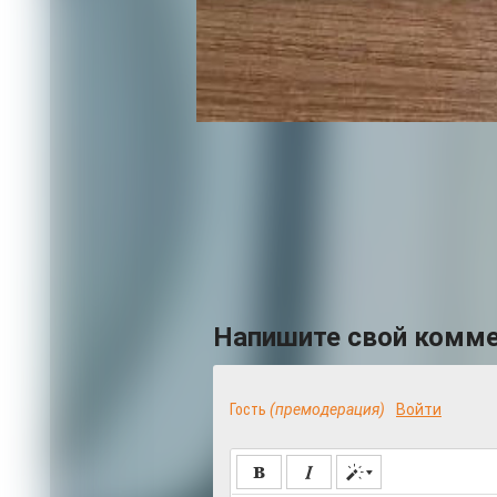
Перевозчику объявлено предостереж
Комментировать
Напишите свой комм
Гость
(премодерация)
Войти