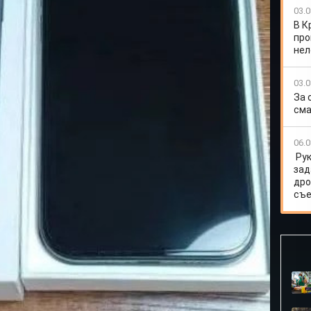
внутренней стороне экрана.
03.0
с продавцом. В ходе переписки мужчина, имеющий
В К
му и пообещал заменить товар на другой. Однако
про
ь на связь.
нел
нщина обратилась за помощью к специалистам
ые проконсультировали её и помогли грамотно
03.0
За 
 решил взыскать с Алиева Т. Р. в пользу жительницы
сма
 из них стоимость товара - 70 000 рублей, неустойка -
аф - 75 000, судебные и почтовые расходы - 8 220
06.0
онную силу.
Ру
зад
дро
съе
втоматических штрафов за нарушения маркировки
новацию комбината питания и напрочь забыла об этом
чи гектаров ранее неиспользуемых сельхозземель
и из мяса птицы на первом этаже жилого дома