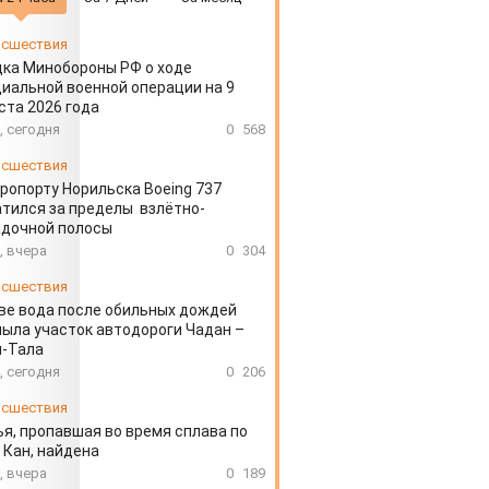
сшествия
ка Минобороны РФ о ходе
иальной военной операции на 9
ста 2026 года
, сегодня
0
568
сшествия
эропорту Норильска Boeing 737
тился за пределы взлётно-
адочной полосы
, вчера
0
304
сшествия
ве вода после обильных дождей
ыла участок автодороги Чадан –
н-Тала
, сегодня
0
206
сшествия
я, пропавшая во время сплава по
 Кан, найдена
, вчера
0
189