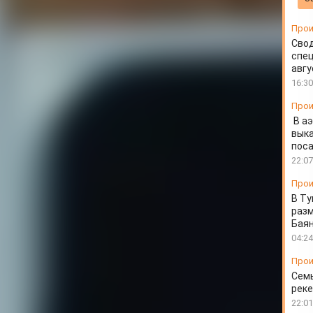
роже
Прои
Свод
спец
авгу
16:30
Прои
В а
выка
пос
22:07
Прои
В Ту
разм
Бая
04:24
Прои
Семь
реке
22:01