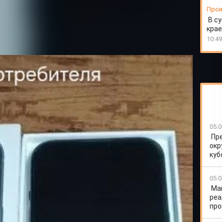
Прои
В су
крае
10:49
05.0
Пр
окр
куб
Лесосибирска нашла в одном из телеграм-каналов
аже смартфона стоимостью 70 тысяч рублей.
05.0
е, в личной переписке заверил покупательницу, что
щий день после полной предоплаты на указанный им
Ма
реа
про
лучила заказ. Однако, вскрыв коробку, она
вый, а уже был в употреблении. Более того, устройство