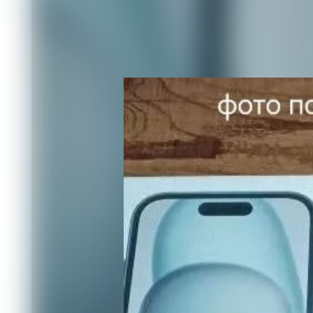
В январе прошлого года жительница 
привлекательное объявление о прод
Продавец, проживающий в Красноярск
техника будет доставлена на следую
номер телефона.
Женщина перевела деньги и вскоре по
обнаружила, что телефон вовсе не но