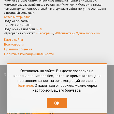
Мнения авторов статей, опубликованных на портале «Красраб»,
материалов, размещённых в разделах «Мнения», «Молва», а также
комментариев пользователей к материалам сайта могут не совпадать
с позицией редакции.
Архив материалов
Подача рекламы:
+7 (391) 211-56-88
Подписка на новости:
RSS
«Красраб» в соцсетях:
«Телеграм»
,
«ВКонтакте»
,
«Одноклассники»
Карта сайта
Все новости
Правила общения
Политика конфиденциальности
Оставаясь на сайте, Вы даете согласие на
Все права защищены. Любые материалы, размещённые на портале
использование cookies, которые применяются для
«Красраб.ру» сотрудниками редакции, нештатными авторами
повышения качества рекомендаций согласно
и читателями, являются объектами авторского права. Полное или
Политике
. Отказаться от cookies, можно через
частичное использование материалов, размещённых на портале
«Красраб.ру», допускается только с письменного согласия редакции
настройки Вашего браузера.
с указанием ссылки на источник. Все вопросы можно задать
по адресу
redaktor@krasrab.krsn.ru
.
OK