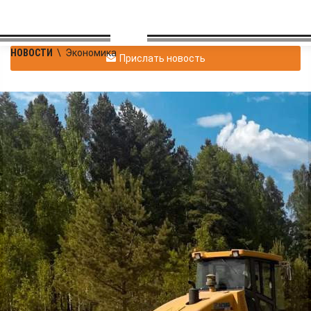
НОВОСТИ
\
Экономика
Прислать новость
На богучанском
направлении начался
капитальный ремонт
ещё двух участков
дороги
Экономика