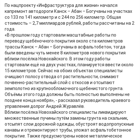
По нацпроекту «Инфраструктура для жизни» начался
капремонт автодороги Канск – Абан – Богучаны на участках
со 133 по 141 километр и с 244 по 256 километр. Общая
стоимость – 2,7 миллиардов рублей, работы рассчитаны на 2
года.
«В прошлом году стартовали масштабные работы по
переводу щебёночного покрытия около ста километров
трассы Канск – Абан – Богучаны в асфальтобетон, тогда
были введены чуть менее 8 километров нового покрытия
вблизи посёлка Новохайского. В этом году работы
стартовали ещё на двух участках, планируется ввести около
15 километров. Сейчас на обоих объектах специалисты
очищают полосу отвода от растительности, снимают
почвенно-растительный слой с откосов и отсыпают
земполотно из крупнообломочного щебенистого грунта.
Объёмы этого года должны быть полностью выполнены не
позднее конца ноября», - рассказал руководитель краевого
управления долрог Андрей Журавлёв.
Вблизи посёлка Новохайского специалисты ликвидируют
множественные пучины путём замены грунта на скальник,
отсыпят слои дорожной одежды, обустроят водопропускные
канавы и отремонтируют трубы, уложат асфальтобетонное
покрытие. Также предусмотрены новое металлическое