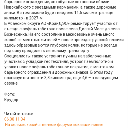
барьерное ограждение, автобусные остановки вблизи
Новохайского с заездными карманами, а также дорожные
знаки. В этом сезоне будет введено 11,6 километра, ещё
километр - в 2027-м.
В Абанском округе АО «КрайДЭО» ремонтирует участок от
съезда с асфальтобетона после села Долгий Мост до села
Вознесенка. На его состояние в межсезонье очень много
жалоб от местных жителей – после проезда грузовой техники
здесь образовываются глубокие колеи, которые не всегда
под силу преодолеть легковому транспорту.
Специалисты также устранят пучины на заболоченных
участках с укладкой геотекстиля, устроят земполотно и
уложат новое асфальтобетонное покрытие, с монтажом
барьерного ограждения и дорожных знаков. В этом году
планируется ввести 3,3 километра, еще 4,6 – в следующем
сезоне.
Фото:
Крудор
Читайте также
06.08 11:34
На сельскохозяйственном форуме показали новые