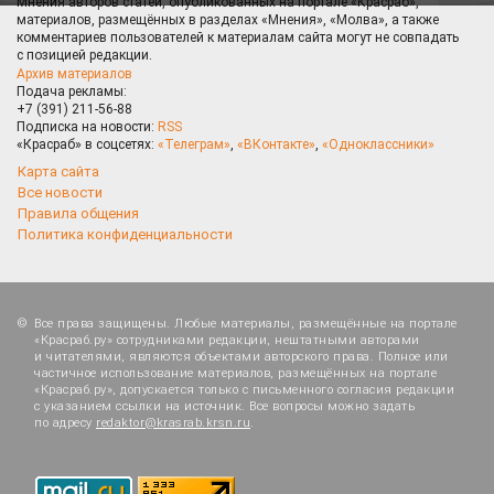
Мнения авторов статей, опубликованных на портале «Красраб»,
материалов, размещённых в разделах «Мнения», «Молва», а также
комментариев пользователей к материалам сайта могут не совпадать
с позицией редакции.
Архив материалов
Подача рекламы:
+7 (391) 211-56-88
Подписка на новости:
RSS
«Красраб» в соцсетях:
«Телеграм»
,
«ВКонтакте»
,
«Одноклассники»
Карта сайта
Все новости
Правила общения
Политика конфиденциальности
Все права защищены. Любые материалы, размещённые на портале
«Красраб.ру» сотрудниками редакции, нештатными авторами
и читателями, являются объектами авторского права. Полное или
частичное использование материалов, размещённых на портале
«Красраб.ру», допускается только с письменного согласия редакции
с указанием ссылки на источник. Все вопросы можно задать
по адресу
redaktor@krasrab.krsn.ru
.