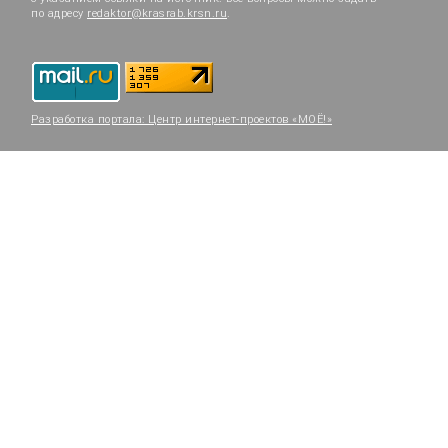
по адресу
redaktor@krasrab.krsn.ru
.
Разработка портала:
Центр интернет-проектов «МОЁ!»