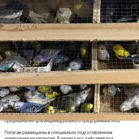
Бизнес
16.06.2026 13:33
328
Фото:
Управление Россельхознадзора по Красноярскому краю
В пункте пропуска через государственную границу
Российской Федерации — в аэропорту Красноярск
специалисты управления Россельхознадзора провели
ветеринарный контроль 600 попугаев видов волнистые,
кореллы, неразлучники.
Декоративная птица ввезена авиатранспортом, поставщик
находится в кыргызскои селе Кашкар-Кыштак. Живой груз
предназначен для индивидуального предпринимателя.
Попугаи размещены в специально подготовленном
помещении на карантин. В период его действия под