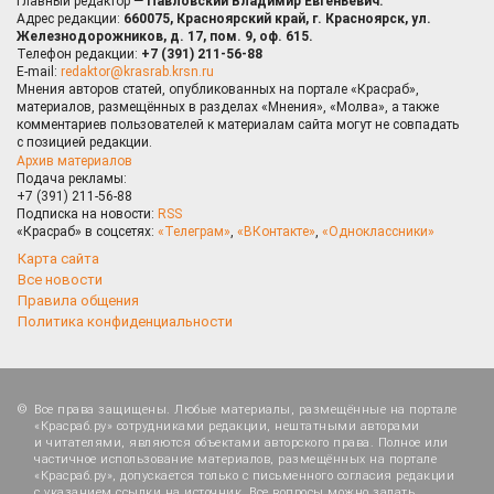
Главный редактор —
Павловский Владимир Евгеньевич.
Адрес редакции:
660075, Красноярский край, г. Красноярск, ул.
Железнодорожников, д. 17, пом. 9, оф. 615.
Телефон редакции:
+7 (391) 211-56-88
E-mail:
redaktor@krasrab.krsn.ru
Мнения авторов статей, опубликованных на портале «Красраб»,
материалов, размещённых в разделах «Мнения», «Молва», а также
комментариев пользователей к материалам сайта могут не совпадать
с позицией редакции.
Архив материалов
Подача рекламы:
+7 (391) 211-56-88
Подписка на новости:
RSS
«Красраб» в соцсетях:
«Телеграм»
,
«ВКонтакте»
,
«Одноклассники»
Карта сайта
Все новости
Правила общения
Политика конфиденциальности
Все права защищены. Любые материалы, размещённые на портале
«Красраб.ру» сотрудниками редакции, нештатными авторами
и читателями, являются объектами авторского права. Полное или
частичное использование материалов, размещённых на портале
«Красраб.ру», допускается только с письменного согласия редакции
с указанием ссылки на источник. Все вопросы можно задать