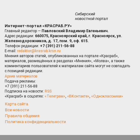
Сибирский
новостной портал
Интернет-портал «КРАСРАБ.РУ»
Главный редактор —
Павловский Владимир Евгеньевич.
Адрес редакции:
660075, Красноярский край, г. Красноярск, ул.
Железнодорожников, д. 17, пом. 9, оф. 615.
Телефон редакции:
+7 (391) 211-56-88
E-mail:
redaktor@krasrab.krsn.ru
Мнения авторов статей, опубликованных на портале «Красраб»,
материалов, размещённых в разделах «Мнения», «Молва», а также
комментариев пользователей к материалам сайта могут не совпадать
с позицией редакции.
Архив материалов
Подача рекламы:
+7 (391) 211-56-88
Подписка на новости:
RSS
«Красраб» в соцсетях:
«Телеграм»
,
«ВКонтакте»
,
«Одноклассники»
Карта сайта
Все новости
Правила общения
Политика конфиденциальности