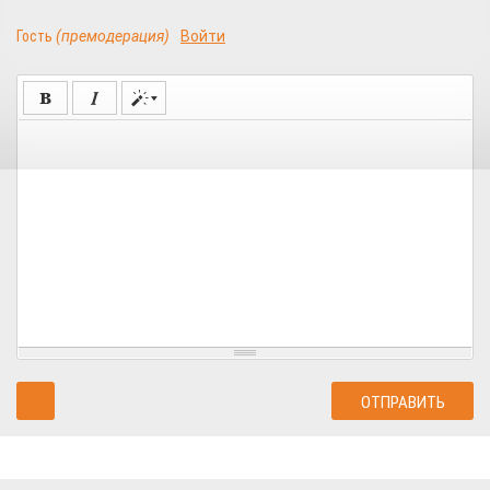
Гость
(премодерация)
Войти