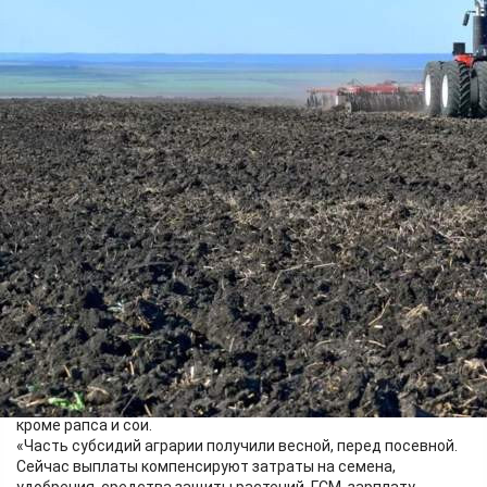
Финансы
16.06.2026 07:56
426
Фото:
Минсельхоз Красноярского края
В крае 208 сельхозпроизводителей получат из регионального
бюджета около 490 миллионов рублей. Средства пойдут на
выращивание зерновых, зернобобовых и кормовых культур,
картофеля, овощей открытого грунта, а также масличных -
кроме рапса и сои.
«Часть субсидий аграрии получили весной, перед посевной.
Сейчас выплаты компенсируют затраты на семена,