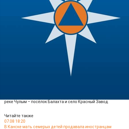
Происшествия
16.06.2026 11:40
412
На утро 16 июня в крае затопленными оставались 3 дачных
дома, 32 приусадебных участка (минус 4 за сутки) и 2 участка
автомобильных дорог (минус 1 за сутки).
Сохраняется выход воды на пойму на реке Мана - село Нарва,
реке Чулым – посёлок Балахта и село Красный Завод.
Читайте также
07.08 18:20
В Канске мать семерых детей продавала иностранцам