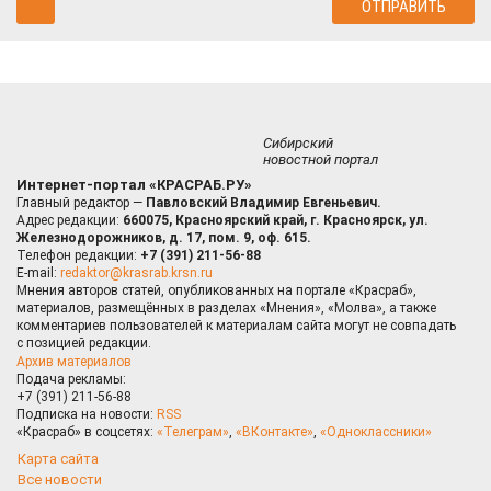
Сибирский
новостной портал
Интернет-портал «КРАСРАБ.РУ»
Главный редактор —
Павловский Владимир Евгеньевич.
Адрес редакции:
660075, Красноярский край, г. Красноярск, ул.
Железнодорожников, д. 17, пом. 9, оф. 615.
Телефон редакции:
+7 (391) 211-56-88
E-mail:
redaktor@krasrab.krsn.ru
Мнения авторов статей, опубликованных на портале «Красраб»,
материалов, размещённых в разделах «Мнения», «Молва», а также
комментариев пользователей к материалам сайта могут не совпадать
с позицией редакции.
Архив материалов
Подача рекламы:
+7 (391) 211-56-88
Подписка на новости:
RSS
«Красраб» в соцсетях:
«Телеграм»
,
«ВКонтакте»
,
«Одноклассники»
Карта сайта
Все новости