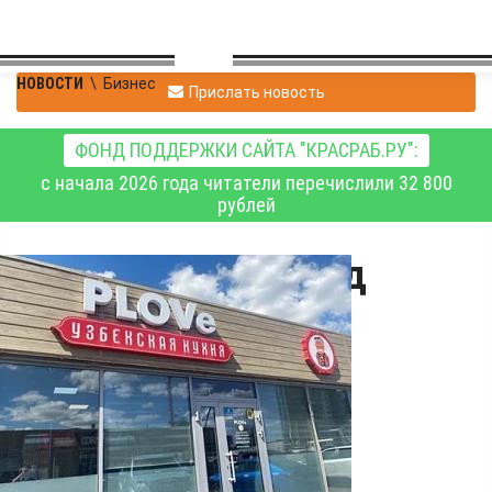
НОВОСТИ
\
Бизнес
Прислать новость
ФОНД ПОДДЕРЖКИ САЙТА "КРАСРАБ.РУ":
с начала 2026 года читатели перечислили 32 800
рублей
В Красноярске суд
запретил кафе
узбекской кухни
работать без
ветеринарных
документов