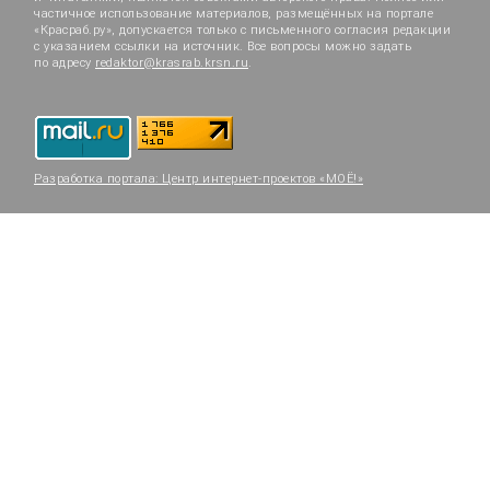
частичное использование материалов, размещённых на портале
«Красраб.ру», допускается только с письменного согласия редакции
с указанием ссылки на источник. Все вопросы можно задать
по адресу
redaktor@krasrab.krsn.ru
.
Разработка портала:
Центр интернет-проектов «МОЁ!»