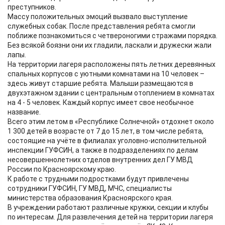
преступников.
Массу положительных эмоций вызвало выступление
служебных собак. После представления ребята смогли
поближе познакомиться с четвероногими стражами порядка.
Без всякой боязни они их гладили, ласкали и дружески жали
лапы.
На территории лагеря расположены пять летних деревянных
спальных корпусов с уютными комнатами на 10 человек –
здесь живут старшие ребята. Малыши размещаются в
двухэтажном здании с центральным отоплением в комнатах
на 4 - 5 человек. Каждый корпус имеет свое необычное
название.
Всего этим летом в «Республике Солнечной» отдохнет около
1 300 детей в возрасте от 7 до 15 лет, в том числе ребята,
состоящие на учёте в филиалах уголовно-исполнительной
инспекции ГУФСИН, а также в подразделениях по делам
несовершеннолетних отделов внутренних дел ГУ МВД
России по Красноярскому краю.
К работе с трудными подростками будут привлечены
сотрудники ГУФСИН, ГУ МВД, МЧС, специалисты
министерства образования Красноярского края.
В учреждении работают различные кружки, секции и клубы
по интересам. Для развлечения детей на территории лагеря