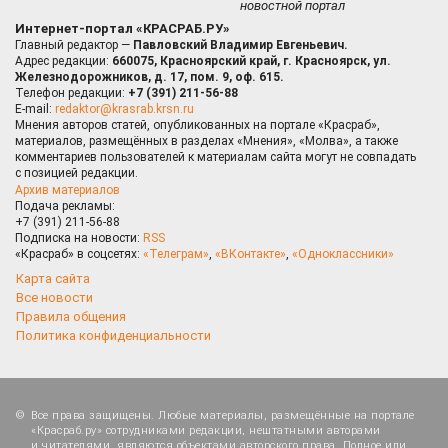
новостной портал
Интернет-портал «КРАСРАБ.РУ»
Главный редактор —
Павловский Владимир Евгеньевич.
Адрес редакции:
660075, Красноярский край, г. Красноярск, ул.
Железнодорожников, д. 17, пом. 9, оф. 615.
Телефон редакции:
+7 (391) 211-56-88
E-mail:
redaktor@krasrab.krsn.ru
Мнения авторов статей, опубликованных на портале «Красраб»,
материалов, размещённых в разделах «Мнения», «Молва», а также
комментариев пользователей к материалам сайта могут не совпадать
с позицией редакции.
Архив материалов
Подача рекламы:
+7 (391) 211-56-88
Подписка на новости:
RSS
«Красраб» в соцсетях:
«Телеграм»
,
«ВКонтакте»
,
«Одноклассники»
Карта сайта
Все новости
Правила общения
Политика конфиденциальности
Все права защищены. Любые материалы, размещённые на портале
«Красраб.ру» сотрудниками редакции, нештатными авторами
и читателями, являются объектами авторского права. Полное или