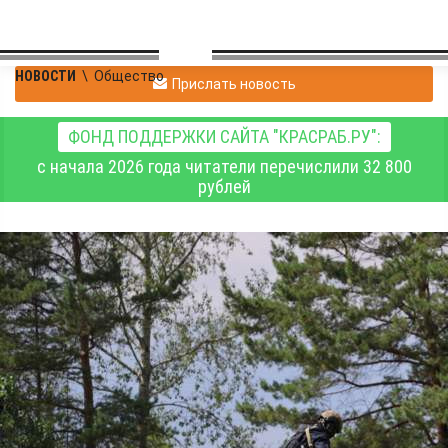
НОВОСТИ
\
Общество
Прислать новость
ФОНД ПОДДЕРЖКИ САЙТА "КРАСРАБ.РУ":
с начала 2026 года читатели перечислили 32 800
рублей
258 детей из разных
уголков края проведут
первый летний месяц в
лагере «Республика
Солнечная»