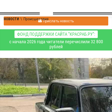
НОВОСТИ
\
Происшествия
Прислать новость
ФОНД ПОДДЕРЖКИ САЙТА "КРАСРАБ.РУ":
с начала 2026 года читатели перечислили 32 800
рублей
Прокуратура
настаивает на
конфискации
автомобиля у 18-
летнего любителя
спиртного