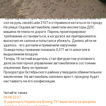
аккуратнее не стал.
В 2024 году, когда парню едва исполнилось 16 лет, его уже
наказывали за пьяную езду без прав: комиссия по делам
несовершеннолетних оштрафовала его на 30 тысяч рублей.
Через год около трёх часов ночи, выпив две бутылки пива, он
сел за руль своей Lada 2107 и отправился кататься по городу.
На улице Седова автомобиль заметили инспекторы ДПС:
машина петляла по дороге. Парень проигнорировал
требование остановиться, а когда всё же припарковался,
выскочил из салона и попытался убежать. Далеко уйти не
удалось - его догнали и применили наручники.
Освидетельствование показало 0,371 мг/л алкоголя в
выдыхаемом воздухе.
Теперь 18-летний водитель стал фигурантом уголовного
дела за повторное управление автомобилем в состоянии
опьянения. Вину он признал.
Прокуратура Октябрьского района утвердила обвинительное
заключение. На автомобиль наложен арест, прокурор будет
настаивать на его конфискации.
Читайте также
08.08 22:07
В аэропорту Норильска Boeing 737 выкатился за пределы