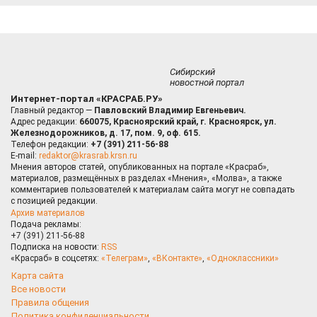
Сибирский
новостной портал
Интернет-портал «КРАСРАБ.РУ»
Главный редактор —
Павловский Владимир Евгеньевич.
Адрес редакции:
660075, Красноярский край, г. Красноярск, ул.
Железнодорожников, д. 17, пом. 9, оф. 615.
Телефон редакции:
+7 (391) 211-56-88
E-mail:
redaktor@krasrab.krsn.ru
Мнения авторов статей, опубликованных на портале «Красраб»,
материалов, размещённых в разделах «Мнения», «Молва», а также
комментариев пользователей к материалам сайта могут не совпадать
с позицией редакции.
Архив материалов
Подача рекламы:
+7 (391) 211-56-88
Подписка на новости:
RSS
«Красраб» в соцсетях:
«Телеграм»
,
«ВКонтакте»
,
«Одноклассники»
Карта сайта
Все новости
Правила общения
Политика конфиденциальности