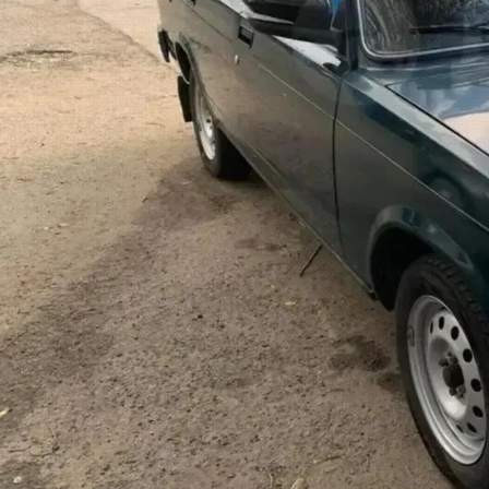
Происшествия
15.06.2026 20:45
336
Фото:
Прокуратура Красноярского края
У 18-летнего жителя Красноярска никогда не было
водительских прав, но это не мешало ему регулярно колесить
по городу. Только за 2025 год автоинспекторы привлекали
его к ответственности более 60 раз, выписав штрафы на 100
тысяч рублей. Он их оплатил, но на дороге вести себя