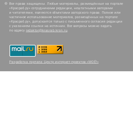
Все права защищены. Любые материалы, размещённые на портале
«Красраб.ру» сотрудниками редакции, нештатными авторами
и читателями, являются объектами авторского права. Полное или
частичное использование материалов, размещённых на портале
«Красраб.ру», допускается только с письменного согласия редакции
с указанием ссылки на источник. Все вопросы можно задать
по адресу
redaktor@krasrab.krsn.ru
.
Разработка портала:
Центр интернет-проектов «МОЁ!»