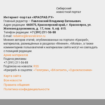
Сибирский
новостной портал
Интернет-портал «КРАСРАБ.РУ»
Главный редактор —
Павловский Владимир Евгеньевич.
Адрес редакции:
660075, Красноярский край, г. Красноярск, ул.
Железнодорожников, д. 17, пом. 9, оф. 615.
Телефон редакции:
+7 (391) 211-56-88
E-mail:
redaktor@krasrab.krsn.ru
Мнения авторов статей, опубликованных на портале «Красраб»,
материалов, размещённых в разделах «Мнения», «Молва», а также
комментариев пользователей к материалам сайта могут не совпадать
с позицией редакции.
Архив материалов
Подача рекламы:
+7 (391) 211-56-88
Подписка на новости:
RSS
«Красраб» в соцсетях:
«Телеграм»
,
«ВКонтакте»
,
«Одноклассники»
Карта сайта
Все новости
Правила общения
Политика конфиденциальности