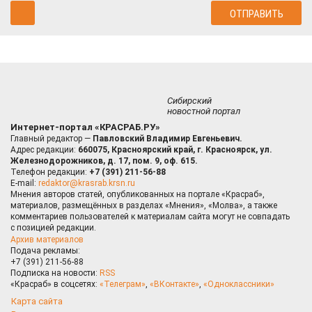
Сибирский
новостной портал
Интернет-портал «КРАСРАБ.РУ»
Главный редактор —
Павловский Владимир Евгеньевич.
Адрес редакции:
660075, Красноярский край, г. Красноярск, ул.
Железнодорожников, д. 17, пом. 9, оф. 615.
Телефон редакции:
+7 (391) 211-56-88
E-mail:
redaktor@krasrab.krsn.ru
Мнения авторов статей, опубликованных на портале «Красраб»,
материалов, размещённых в разделах «Мнения», «Молва», а также
комментариев пользователей к материалам сайта могут не совпадать
с позицией редакции.
Архив материалов
Подача рекламы:
+7 (391) 211-56-88
Подписка на новости:
RSS
«Красраб» в соцсетях:
«Телеграм»
,
«ВКонтакте»
,
«Одноклассники»
Карта сайта