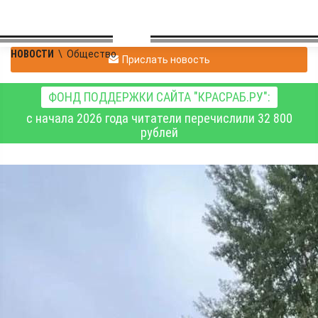
НОВОСТИ
\
Общество
Прислать новость
ФОНД ПОДДЕРЖКИ САЙТА "КРАСРАБ.РУ":
с начала 2026 года читатели перечислили 32 800
рублей
В Советском районе
Красноярска
благоустраивают сквер
журналистов