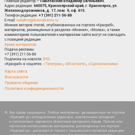
Главный редактор —
Павловский Владимир Евгеньевич.
Адрес редакции:
660075, Красноярский край, г. Красноярск, ул.
Железнодорожников, д. 17, пом. 9, оф. 615.
Телефон редакции:
+7 (391) 211-56-88
E-mail:
redaktor@krasrab.krsn.ru
Мнения авторов статей, опубликованных на портале «Красраб»,
материалов, размещённых в разделах «Мнения», «Молва», а также
комментариев пользователей к материалам сайта могут не совпадать
с позицией редакции.
Архив материалов
Подача рекламы:
+7 (391) 211-56-88
Подписка на новости:
RSS
«Красраб» в соцсетях:
«Телеграм»
,
«ВКонтакте»
,
«Одноклассники»
Карта сайта
Все новости
Правила общения
Политика конфиденциальности
Все права защищены. Любые материалы, размещённые на портале
«Красраб.ру» сотрудниками редакции, нештатными авторами
и читателями, являются объектами авторского права. Полное или
частичное использование материалов, размещённых на портале
«Красраб.ру», допускается только с письменного согласия редакции