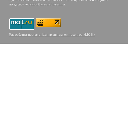
с указанием ссылки на источник. Все вопросы можно задать
по адресу
redaktor@krasrab.krsn.ru
.
Разработка портала:
Центр интернет-проектов «МОЁ!»