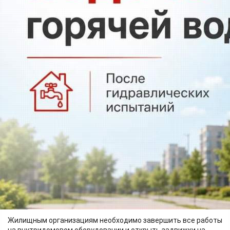
ЖКХ
15.06.2026 21:07
501
Фото:
СГК
Речь идёт об улице Никитина 1, 1а, 1Б, 1В, 1В/1, 1Г, 3, 3а, 3Б, 5,
8а, 8д, 10, 12, 14, 16, 18 и улице Партизана Железняка 1, 1а, 1Б,
1в, 1Г, 1е, 1ж, 1з, 1и, 2а, 2Б, 3, 3/5, 3а, 3А/3, 3Б, 3в, 3Г, 3г к2, 3г к3,
3г к4, 3г к5, 3г к6, 3д, 3е, 3ж, 3з, 3о, 3п, 3м, 3н, 5, 7, 9, 9а, 9Б, 9Г,
11, 11а, 11Б, 15.
Жилищным организациям необходимо завершить все работы