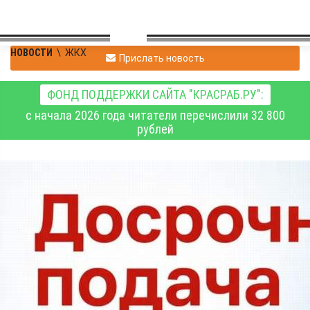
НОВОСТИ
\
ЖКХ
Прислать новость
ФОНД ПОДДЕРЖКИ САЙТА "КРАСРАБ.РУ":
с начала 2026 года читатели перечислили 32 800
рублей
СГК обещает досрочно
- завтра - вернуть
горячую воду в часть
домов по контуру
Красноярской ТЭЦ-1