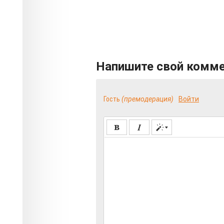
Напишите свой комм
Гость
(премодерация)
Войти