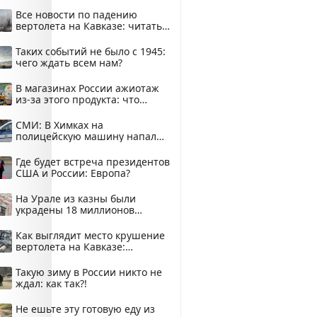
Все новости по падению
вертолета на Кавказе: читать
здесь
Таких событий не было с 1945:
чего ждать всем нам?
В магазинах России ажиотаж
из-за этого продукта: что
купить?
СМИ: В Химках на
полицейскую машину напали
и подожгли.
Где будет встреча президентов
США и России: Европа?
На Урале из казны были
украдены 18 миллионов
рублей
Как выглядит место крушение
вертолета на Кавказе:
смотреть
Такую зиму в России никто не
ждал: как так?!
Не ешьте эту готовую еду из