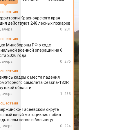
сшествия
ерритории Красноярского края
дня действуют 248 лесных пожаров
, вчера
0
281
сшествия
ка Минобороны РФ о ходе
иальной военной операции на 6
ста 2026 года
, вчера
0
276
сшествия
вились кадры с места падения
омоторного самолёта Cessna-182R
кутской области
, вчера
1
238
сшествия
зержинско-Тасеевском округе
резвый юный мотоциклист сбил
дь и сам попал в больницу
, вчера
0
224