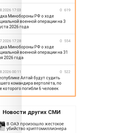
8.2026 17:03
0
619
дка Минобороны РФ о ходе
циальной военной операции на 3
уста 2026 года
7.2026 17:28
0
554
дка Минобороны РФ о ходе
циальной военной операции на 31
я 2026 года
8.2026 00:11
0
522
еспублике Алтай будут судить
шего командира вертолёта, по
е которого погибли 6 человек
Новости других СМИ
В ОАЭ произошло жестокое
убийство криптомиллионера