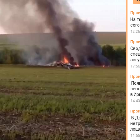
ались
Прои
На т
сего
12:26
Прои
Свод
спец
авгу
17:56
Прои
Поя
легк
в Ир
14:43
Прои
В Д
нет
лоща
11:55