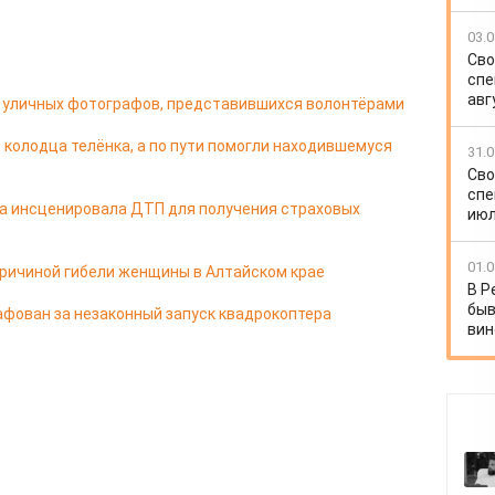
03.0
Сво
спе
авг
 у уличных фотографов, представившихся волонтёрами
 колодца телёнка, а по пути помогли находившемуся
31.0
Сво
спе
па инсценировала ДТП для получения страховых
июл
01.0
ричиной гибели женщины в Алтайском крае
В Р
быв
фован за незаконный запуск квадрокоптера
вин