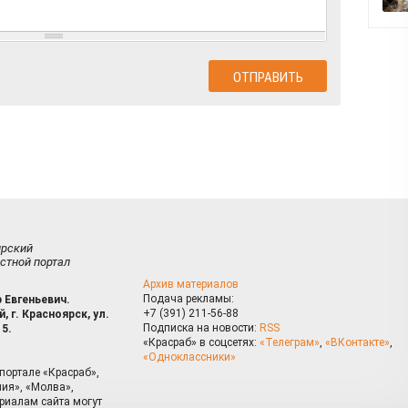
ирский
стной портал
Архив материалов
Подача рекламы:
 Евгеньевич.
+7 (391) 211-56-88
, г. Красноярск, ул.
Подписка на новости:
RSS
15.
«Красраб» в соцсетях:
«Телеграм»
,
«ВКонтакте»
,
«Одноклассники»
портале «Красраб»,
ия», «Молва»,
риалам сайта могут