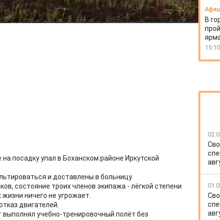
Афи
В го
прой
ярм
15:10
02.0
Сво
спе
 на посадку упал в Боханском районе Иркутской
авг
льтироваться и доставлены в больницу.
01.0
ов, состояние троих членов экипажа - лёгкой степени
Сво
х жизни ничего не угрожает.
спе
отказ двигателей.
авг
т выполнял учебно-тренировочный полёт без