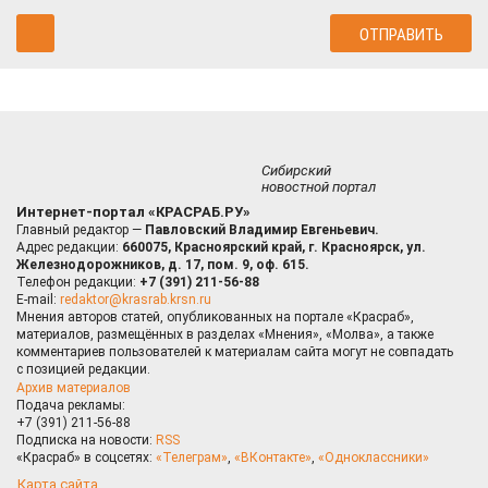
Сибирский
новостной портал
Интернет-портал «КРАСРАБ.РУ»
Главный редактор —
Павловский Владимир Евгеньевич.
Адрес редакции:
660075, Красноярский край, г. Красноярск, ул.
Железнодорожников, д. 17, пом. 9, оф. 615.
Телефон редакции:
+7 (391) 211-56-88
E-mail:
redaktor@krasrab.krsn.ru
Мнения авторов статей, опубликованных на портале «Красраб»,
материалов, размещённых в разделах «Мнения», «Молва», а также
комментариев пользователей к материалам сайта могут не совпадать
с позицией редакции.
Архив материалов
Подача рекламы:
+7 (391) 211-56-88
Подписка на новости:
RSS
«Красраб» в соцсетях:
«Телеграм»
,
«ВКонтакте»
,
«Одноклассники»
Карта сайта