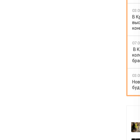
03.0
В К
выс
кон
07.0
В 
кол
бра
03.0
Нов
буд