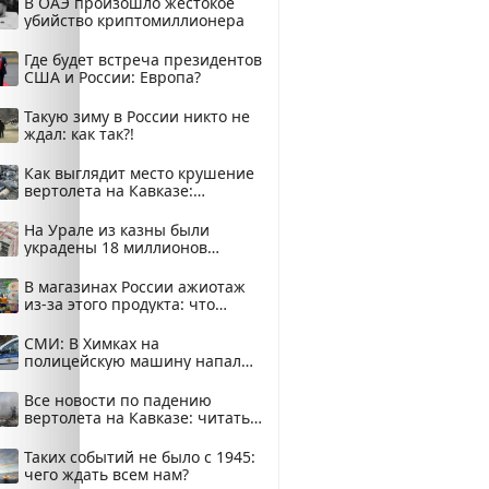
В ОАЭ произошло жестокое
убийство криптомиллионера
Где будет встреча президентов
США и России: Европа?
Такую зиму в России никто не
ждал: как так?!
Как выглядит место крушение
вертолета на Кавказе:
смотреть
На Урале из казны были
украдены 18 миллионов
рублей
В магазинах России ажиотаж
из-за этого продукта: что
купить?
СМИ: В Химках на
полицейскую машину напали
и подожгли.
Все новости по падению
вертолета на Кавказе: читать
здесь
Таких событий не было с 1945:
чего ждать всем нам?