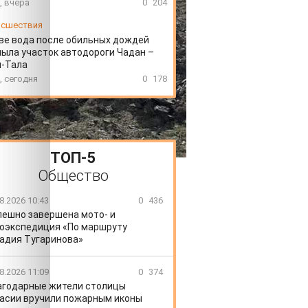
, вчера
0
204
сшествия
ве вода после обильных дождей
ыла участок автодороги Чадан –
н-Тала
, сегодня
0
178
ТОП-5
Общество
8.2026 10:43
0
436
пешно завершена мото- и
оэкспедиция «По маршруту
адия Тугаринова»
8.2026 11:09
0
374
агодарные жители столицы
асии вручили пожарным иконы