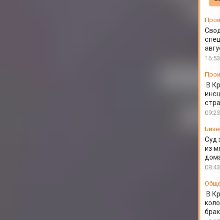
Прои
Свод
спец
авгу
16:53
Прои
В К
инс
стр
09:23
Бизн
Суд 
из м
дом
08:43
Общ
В К
коло
бра