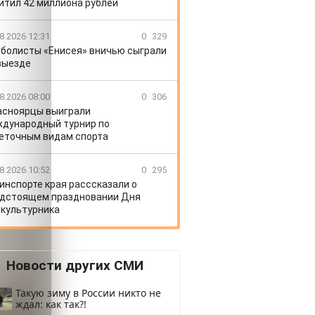
итил 42 миллиона рублей
8.2026 12:31
0
329
болисты «Енисея» вничью сыграли
выезде
8.2026 08:00
0
306
асноярцы выиграли
дународный турнир по
еточным видам спорта
8.2026 10:52
0
295
инспорте края расссказали о
дстоящем праздновании Дня
культурника
Новости других СМИ
Такую зиму в России никто не
ждал: как так?!