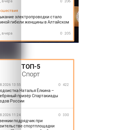
, вчера
0
206
сшествия
ыкание электропроводки стало
иной гибели женщины в Алтайском
, вчера
0
205
ТОП-5
Спорт
8.2026 13:55
0
422
юдоистка Наталья Ёлкина –
ебряный призёр Спартакиады
одов России
8.2026 11:24
0
330
венкии подрядчик при
оительстве спортплощадки