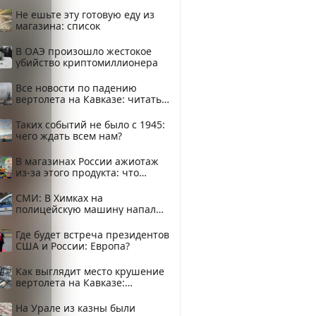
Не ешьте эту готовую еду из
магазина: список
В ОАЭ произошло жестокое
убийство криптомиллионера
Все новости по падению
вертолета на Кавказе: читать
здесь
Таких событий не было с 1945:
чего ждать всем нам?
В магазинах России ажиотаж
из-за этого продукта: что
купить?
СМИ: В Химках на
полицейскую машину напали
и подожгли.
Где будет встреча президентов
США и России: Европа?
Как выглядит место крушение
вертолета на Кавказе:
смотреть
На Урале из казны были