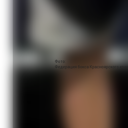
лет.
Представительница Красноярского к
соревнований в младшей возрастной г
спортсменка единогласным решением
В этой же возрастной группе другая
Вагина завоевала бронзовую награду 
Тишковой из Свердловской области.
В старшей возрастной группе среди с
завоевала серебро в весовой категор
Анастасии Демурчян из Краснодарско
Фото:
Федерация бокса Красноярского кра
В ТЕМУ
07.08 10:20
Спортивная афиша предстоящих выход
края
05.08 18:11
Осуждённый из Хакасии стал участн
05.08 17:15
Юниор из Тувы представит Россию н
Смотреть все материалы в теме