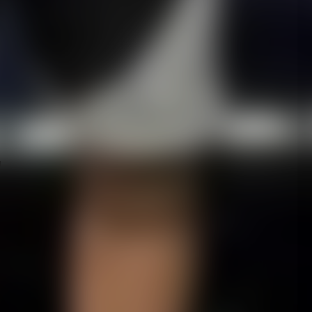
рая Евгения Зеленова стала победительницей
руппе в весовой категории до 70 кг. В финале наша
 судей одолела москвичку Виталину Дерябкину.
 представительница Красноярского края Елизавета
в категории до 48 кг, уступив в полуфинале Алине
портсменок 19 - 22 лет красноярка София Охотникова
ии до 81 кг. Лишь в финале наша спортсменка уступила
го края.
я
ных и понедельника, 8 - 10 августа, от Минспорта
иком международного шахматного турнира
а Чемпионате мира по пожарно-спасательному спорту