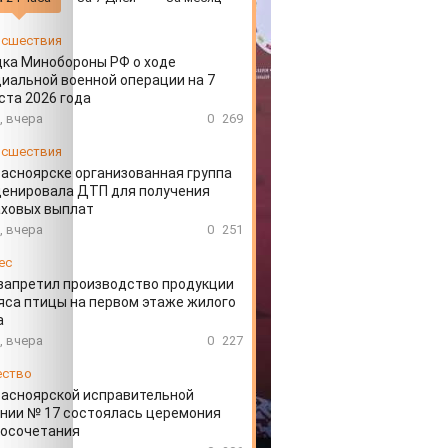
сшествия
ка Минобороны РФ о ходе
иальной военной операции на 7
ста 2026 года
, вчера
0
269
сшествия
расноярске организованная группа
ценировала ДТП для получения
аховых выплат
, вчера
0
251
ес
запретил производство продукции
яса птицы на первом этаже жилого
а
, вчера
0
227
ество
расноярской исправительной
нии № 17 состоялась церемония
косочетания