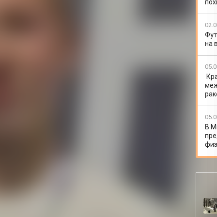
пох
02.0
Фут
на 
05.0
Кр
меж
рак
05.0
В М
пре
физ