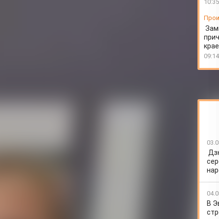
10:35
Прои
Зам
прич
крае
09:14
03.0
Дз
сер
нар
04.0
В Э
стр