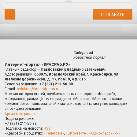
Сибирский
новостной портал
Интернет-портал «КРАСРАБ.РУ»
Главный редактор —
Павловский Владимир Евгеньевич.
Адрес редакции:
660075, Красноярский край, г. Красноярск, ул.
Железнодорожников, д. 17, пом. 9, оф. 615.
Телефон редакции:
+7 (391) 211-56-88
E-mail:
redaktor@krasrab.krsn.ru
Мнения авторов статей, опубликованных на портале «Красраб»,
материалов, размещённых в разделах «Мнения», «Молва», а также
комментариев пользователей к материалам сайта могут не совпадать
с позицией редакции.
Архив материалов
Подача рекламы:
+7 (391) 211-56-88
Подписка на новости:
RSS
«Красраб» в соцсетях:
«Телеграм»
,
«ВКонтакте»
,
«Одноклассники»