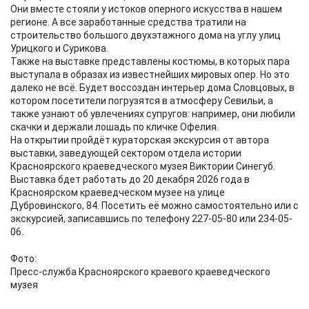
Они вместе стояли у истоков оперного искусства в нашем
регионе. А все заработанные средства тратили на
строительство большого двухэтажного дома на углу улиц
Урицкого и Сурикова.
Также на выставке представлены костюмы, в которых пара
выступала в образах из известнейших мировых опер. Но это
далеко не всё. Будет воссоздан интерьер дома Словцовых, в
котором посетители погрузятся в атмосферу Севильи, а
также узнают об увлечениях супругов: например, они любили
скачки и держали лошадь по кличке Офелия.
На открытии пройдёт кураторская экскурсия от автора
выставки, заведующей сектором отдела истории
Красноярского краеведческого музея Виктории Синегуб.
Выставка бдет работать до 20 декабря 2026 года в
Красноярском краеведческом музее на улице
Дубровинского, 84. Посетить её можно самостоятельно или с
экскурсией, записавшись по телефону 227-05-80 или 234-05-
06.
Фото:
Пресс-служба Красноярского краевого краеведческого
музея