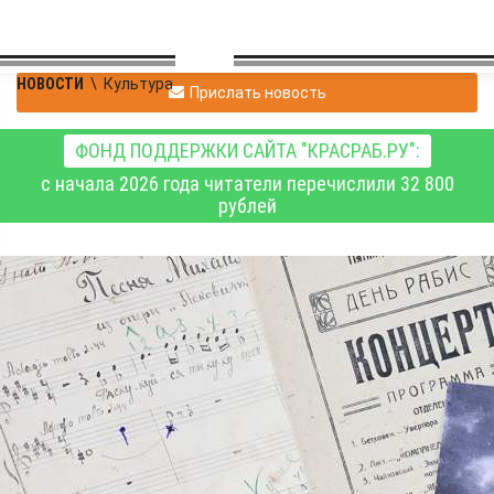
НОВОСТИ
\
Культура
Прислать новость
ФОНД ПОДДЕРЖКИ САЙТА "КРАСРАБ.РУ":
с начала 2026 года читатели перечислили 32 800
рублей
В краеведческом музее
откроют выставку
«сибирского соловья»
Петра Словцова