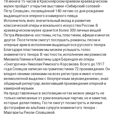
18 июня в 15 часов в Красноярском краевом краеведческом
музее пройдёт открытие выставки «Сибирский соловей -
Пётр Словцов», посвящённой 140-летию со дня рождения
выдающегося оперного и камерного певца.
Исполнитель внёс значительный вклад в развитие
классической оперы и вокального искусства России. В
краеведческом музее хранится более 300 личных вещей
Петра Ивановича: костюмы, ноты, пластинки, афиши и многое
другое. Посетители смогут послушать романсы, песни и
оперные арии в исполнении выдающегося русского тенора.
Благодаря пластинкам мы можем услышать голос
знаменитого тенора. В частности, исполнение им романсов
Михаила Глинки и Каватины царя Берендея из оперы
«Снегурочка» Николая Римского-Корсакова. Всего до 1917
года Словцов записал на грампластинки 72 произведения. Он
владел своими связками на всех регистрах и имел «голос
великолепной выделки с безупречным звуковедением», знал
обширный репертуар, включавший произведения оперной и
камерной музыки.
На представленных в экспозиции нотах можно увидеть не
только написанные от руки вокальные партии, но и заметки,
которые делал певец. Гости смогут посмотреть и личные
фотографии из альбома супруги знаменитого тенора -
Маргариты Риоли-Словцовой.